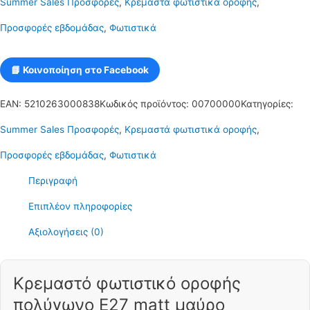
Summer Sales Προσφορές
,
Κρεμαστά φωτιστικά οροφής
,
-
Προσφορές εβδομάδας
,
Φωτιστικά
πολύγωνο
Ε27
📘 Κοινοποίηση στο Facebook
C10
EAN:
5210263000838
Κωδικός προϊόντος:
00700000
Κατηγορίες:
POLYGON
Summer Sales Προσφορές
,
Κρεμαστά φωτιστικά οροφής
,
1
Προσφορές εβδομάδας
,
Φωτιστικά
ποσότητα
Περιγραφή
Επιπλέον πληροφορίες
Αξιολογήσεις (0)
Κρεμαστό φωτιστικό οροφής
πολύγωνο E27 matt μαύρο