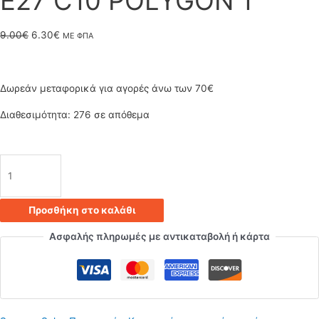
Ε27 C10 POLYGON 1
Original
Η
9.00
€
6.30
€
ΜΕ ΦΠΑ
price
τρέχουσα
was:
τιμή
Δωρεάν μεταφορικά για αγορές άνω των 70€
9.00€.
είναι:
Διαθεσιμότητα:
276 σε απόθεμα
6.30€.
Φωτιστικό
κρεμαστό
Προσθήκη στο καλάθι
οροφής
Ασφαλής πληρωμές με αντικαταβολή ή κάρτα
μαύρο
μονό
τετράγωνο