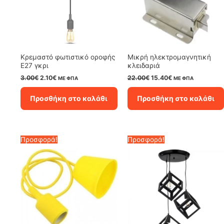
Κρεμαστό φωτιστικό οροφής
Μικρή ηλεκτρομαγνητική
E27 γκρι
κλειδαριά
Original
Η
Original
Η
3.00
€
2.10
€
22.00
€
15.40
€
ΜΕ ΦΠΑ
ΜΕ ΦΠΑ
price
τρέχουσα
price
τρέχουσα
was:
τιμή
was:
τιμή
Προσθήκη στο καλάθι
Προσθήκη στο καλάθι
3.00€.
είναι:
22.00€.
είναι:
2.10€.
15.40€.
Προσφορά!
Προσφορά!