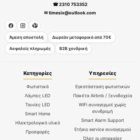
☎ 2310 753352
✉ timesix@outlook.com
Άμεση αποστολή
Δωρεάν μεταφορικά από 70€
Ασφαλείς πληρωμές
B2B χονδρική
Κατηγορίες
Υπηρεσίες
Φωτιστικά
Εγκατάσταση φωτιστικών
Λάμπες LED
Πακέτα Airbnb / Ξενοδοχεία
Ταινίες LED
WiFi συναγερμοί χωρίς
συνδρομή
Smart Home
Smart Alarm Support
Ηλεκτρολογικό υλικό
Ετήσιο service συναγερμού
Προσφορές
Όλες οι υπηρεσίες