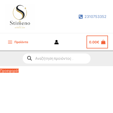
Μετάβαση
στο
2310753352
περιεχόμενο
Προϊόντα
0.00
€
Main
Menu
Products
search
Προσφορά!