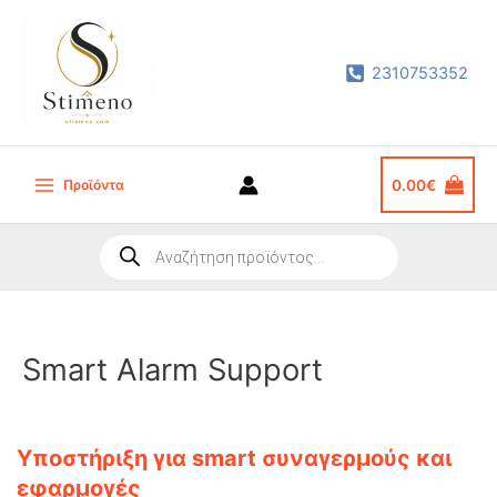
Μετάβαση
στο
2310753352
περιεχόμενο
Προϊόντα
0.00
€
Main
Menu
Products
search
Smart Alarm Support
Υποστήριξη για smart συναγερμούς και
εφαρμογές