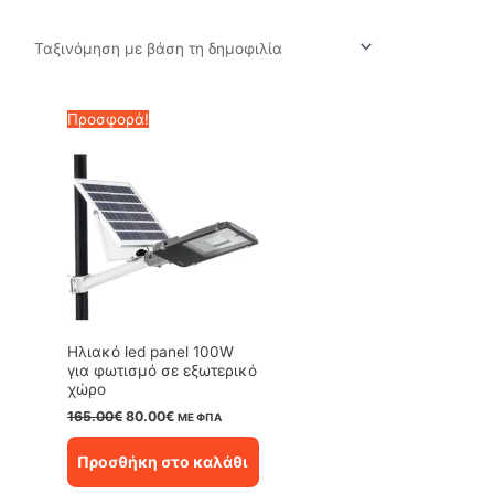
Προσφορά!
Ηλιακό led panel 100W
για φωτισμό σε εξωτερικό
χώρο
Original
Η
165.00
€
80.00
€
ΜΕ ΦΠΑ
price
τρέχουσα
was:
τιμή
Προσθήκη στο καλάθι
165.00€.
είναι:
80.00€.