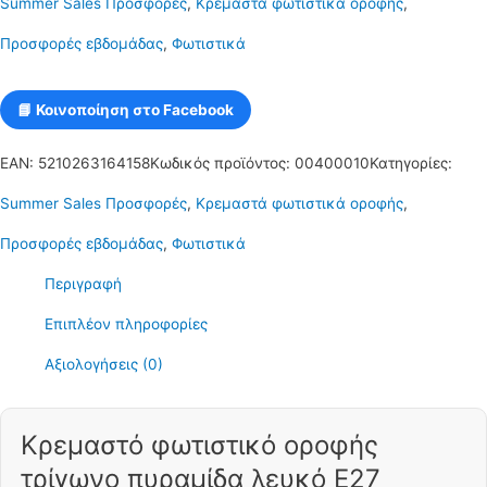
Summer Sales Προσφορές
,
Κρεμαστά φωτιστικά οροφής
,
(Πυραμίδα)
Προσφορές εβδομάδας
,
Φωτιστικά
C10
Ε27
📘 Κοινοποίηση στο Facebook
TRIANG12
EAN:
5210263164158
Κωδικός προϊόντος:
00400010
Κατηγορίες:
ποσότητα
Summer Sales Προσφορές
,
Κρεμαστά φωτιστικά οροφής
,
Προσφορές εβδομάδας
,
Φωτιστικά
Περιγραφή
Επιπλέον πληροφορίες
Αξιολογήσεις (0)
Κρεμαστό φωτιστικό οροφής
τρίγωνο πυραμίδα λευκό E27