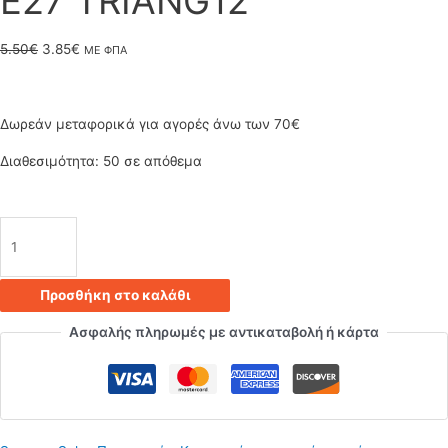
Ε27 TRIANG12
Original
Η
5.50
€
3.85
€
ΜΕ ΦΠΑ
price
τρέχουσα
was:
τιμή
Δωρεάν μεταφορικά για αγορές άνω των 70€
5.50€.
είναι:
Διαθεσιμότητα:
50 σε απόθεμα
3.85€.
Κρεμαστό
φωτιστικό
Προσθήκη στο καλάθι
οροφής
Ασφαλής πληρωμές με αντικαταβολή ή κάρτα
λευκό
μονό
Τρίγωνο