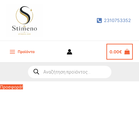
Μετάβαση
στο
2310753352
περιεχόμενο
Προϊόντα
0.00
€
Main
Menu
Products
search
Προσφορά!