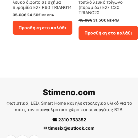
λευκό δίφωτο σε σχήμα
τριπλό λευκό τρίγωνο
πυραμίδα E27 R60 TRIANG14
(πυραμίδα) E27 C30
TRIANG20
Original
Η
35.00
€
24.50
€
ΜΕ ΦΠΑ
price
τρέχουσα
Original
Η
45.00
€
31.50
€
ΜΕ ΦΠΑ
was:
τιμή
price
τρέχουσα
Προσθήκη στο καλάθι
35.00€.
είναι:
was:
τιμή
Προσθήκη στο καλάθι
24.50€.
45.00€.
είναι:
31.50€.
Stimeno.com
Φωτιστικά, LED, Smart Home και ηλεκτρολογικό υλικό για το
σπίτι, τον επαγγελματικό χώρο και συνεργάτες B2B.
☎ 2310 753352
✉ timesix@outlook.com