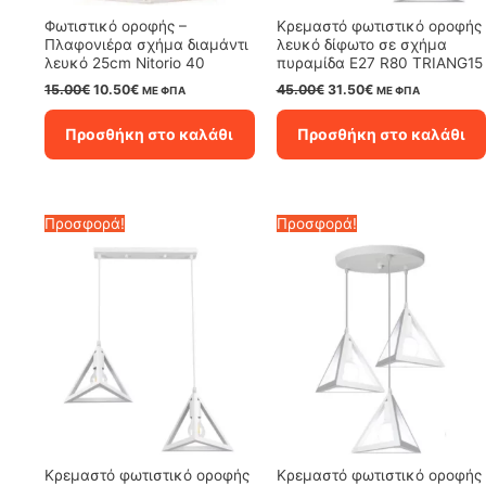
Φωτιστικό οροφής –
Κρεμαστό φωτιστικό οροφής
Πλαφονιέρα σχήμα διαμάντι
λευκό δίφωτο σε σχήμα
λευκό 25cm Nitorio 40
πυραμίδα E27 R80 TRIANG15
Original
Η
Original
Η
15.00
€
10.50
€
45.00
€
31.50
€
ΜΕ ΦΠΑ
ΜΕ ΦΠΑ
price
τρέχουσα
price
τρέχουσα
was:
τιμή
was:
τιμή
Προσθήκη στο καλάθι
Προσθήκη στο καλάθι
15.00€.
είναι:
45.00€.
είναι:
10.50€.
31.50€.
Προσφορά!
Προσφορά!
Κρεμαστό φωτιστικό οροφής
Κρεμαστό φωτιστικό οροφής