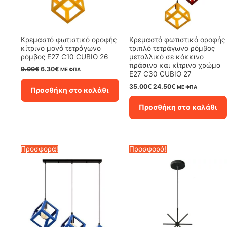
Κρεμαστό φωτιστικό οροφής
Κρεμαστό φωτιστικό οροφής
κίτρινο μονό τετράγωνο
τριπλό τετράγωνο ρόμβος
ρόμβος Ε27 C10 CUBIO 26
μεταλλικό σε κόκκινο
πράσινο και κίτρινο χρώμα
Original
Η
9.00
€
6.30
€
ΜΕ ΦΠΑ
E27 C30 CUBIO 27
price
τρέχουσα
was:
τιμή
Original
Η
35.00
€
24.50
€
ΜΕ ΦΠΑ
Προσθήκη στο καλάθι
9.00€.
είναι:
price
τρέχουσα
6.30€.
was:
τιμή
Προσθήκη στο καλάθι
35.00€.
είναι:
24.50€.
Προσφορά!
Προσφορά!