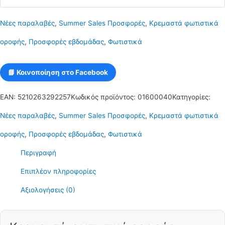
σχήμα
Νέες παραλαβές
,
Summer Sales Προσφορές
,
Κρεμαστά φωτιστικά
κυλίνδρου
οροφής
,
Προσφορές εβδομάδας
,
Φωτιστικά
σε
κόκκινο
📘 Κοινοποίηση στο Facebook
χρώμα
EAN:
5210263292257
Κωδικός προϊόντος:
01600040
Κατηγορίες:
E27
Νέες παραλαβές
,
Summer Sales Προσφορές
,
Κρεμαστά φωτιστικά
C10
οροφής
,
Προσφορές εβδομάδας
,
Φωτιστικά
Cylindro
Περιγραφή
16
Επιπλέον πληροφορίες
ποσότητα
Αξιολογήσεις (0)