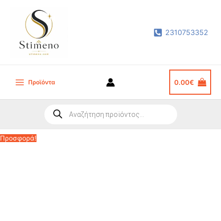
Μετάβαση
στο
2310753352
περιεχόμενο
Προϊόντα
0.00
€
Main
Menu
Products
search
Προσφορά!