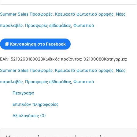
πράσινο
Summer Sales Προσφορές
,
Κρεμαστά φωτιστικά οροφής
,
Νέες
χρώμα
παραλαβές
,
Προσφορές εβδομάδας
,
Φωτιστικά
20cm
Ε27
📘 Κοινοποίηση στο Facebook
CICLIOGREEN1200
EAN:
5210263180028
Κωδικός προϊόντος:
02100080
Κατηγορίες:
Nitorio
Summer Sales Προσφορές
,
Κρεμαστά φωτιστικά οροφής
,
Νέες
65
παραλαβές
,
Προσφορές εβδομάδας
,
Φωτιστικά
ποσότητα
Περιγραφή
Επιπλέον πληροφορίες
Αξιολογήσεις (0)