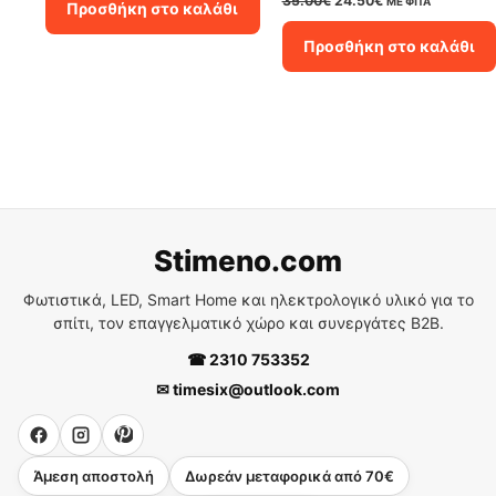
35.00
€
24.50
€
ΜΕ ΦΠΑ
Προσθήκη στο καλάθι
75.00€.
είναι:
price
τρέχουσα
52.50€.
was:
τιμή
Προσθήκη στο καλάθι
35.00€.
είναι:
24.50€.
Stimeno.com
Φωτιστικά, LED, Smart Home και ηλεκτρολογικό υλικό για το
σπίτι, τον επαγγελματικό χώρο και συνεργάτες B2B.
☎ 2310 753352
✉ timesix@outlook.com
Άμεση αποστολή
Δωρεάν μεταφορικά από 70€