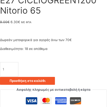
Ε27 CICLIOGREEN1200
Nitorio 65
Original
Η
9.00
€
6.30
€
ΜΕ ΦΠΑ
price
τρέχουσα
was:
τιμή
Δωρεάν μεταφορικά για αγορές άνω των 70€
9.00€.
είναι:
Διαθεσιμότητα:
18 σε απόθεμα
6.30€.
Κρεμαστό
φωτιστικό
Προσθήκη στο καλάθι
οροφής
Ασφαλής πληρωμές με αντικαταβολή ή κάρτα
διαμάντι
σε