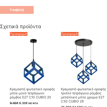
Σχετικά προϊόντα
Προσφορά!
Προσφορά!
Κρεμαστό φωτιστικό οροφής
Κρεμαστό φωτιστικό οροφής
μπλε μονό τετράγωνο
τριπλό τετράγωνο ρόμβος
ρόμβος Ε27 C10 CUBIO 20
μεταλλικό μπλε χρώμα E27
C30 CUBIO 29
Original
Η
9.00
€
6.30
€
ΜΕ ΦΠΑ
price
τρέχουσα
Original
Η