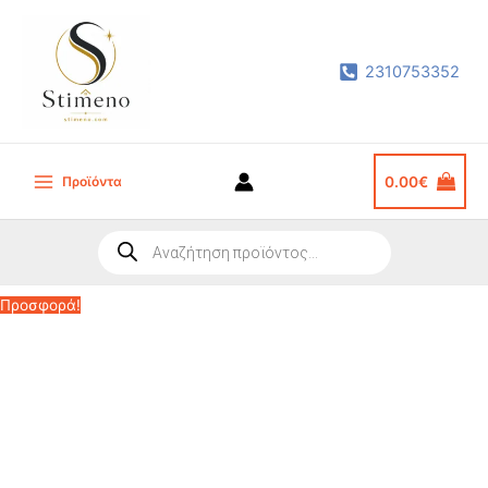
Μετάβαση
στο
2310753352
περιεχόμενο
Προϊόντα
0.00
€
Main
Menu
Products
search
Προσφορά!