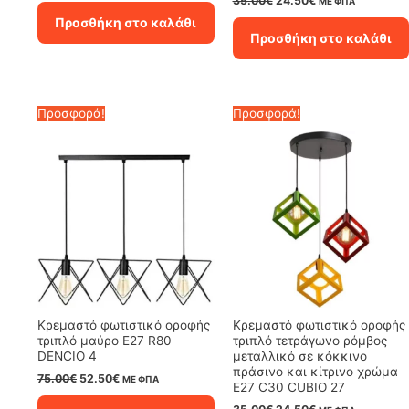
35.00
€
24.50
€
ΜΕ ΦΠΑ
was:
τιμή
price
τρέχουσα
Προσθήκη στο καλάθι
9.00€.
είναι:
was:
τιμή
Προσθήκη στο καλάθι
6.30€.
35.00€.
είναι:
24.50€.
Προσφορά!
Προσφορά!
Κρεμαστό φωτιστικό οροφής
Κρεμαστό φωτιστικό οροφής
τριπλό μαύρο E27 R80
τριπλό τετράγωνο ρόμβος
DENCIO 4
μεταλλικό σε κόκκινο
πράσινο και κίτρινο χρώμα
Original
Η
75.00
€
52.50
€
ΜΕ ΦΠΑ
E27 C30 CUBIO 27
price
τρέχουσα
was:
τιμή
Original
Η