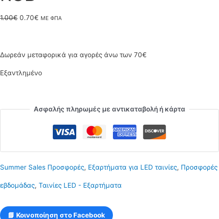
Original
Η
1.00
€
0.70
€
ΜΕ ΦΠΑ
price
τρέχουσα
was:
τιμή
Δωρεάν μεταφορικά για αγορές άνω των 70€
1.00€.
είναι:
Εξαντλημένο
0.70€.
Ασφαλής πληρωμές με αντικαταβολή ή κάρτα
Summer Sales Προσφορές
,
Εξαρτήματα για LED ταινίες
,
Προσφορές
εβδομάδας
,
Ταινίες LED - Εξαρτήματα
📘 Κοινοποίηση στο Facebook