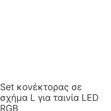
Set κονέκτορας σε
σχήμα L για ταινία LED
RGB