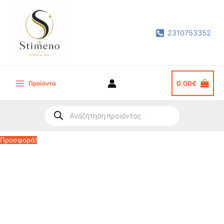
Μετάβαση
στο
2310753352
περιεχόμενο
Προϊόντα
0.00
€
Main
Menu
Products
search
Προσφορά!