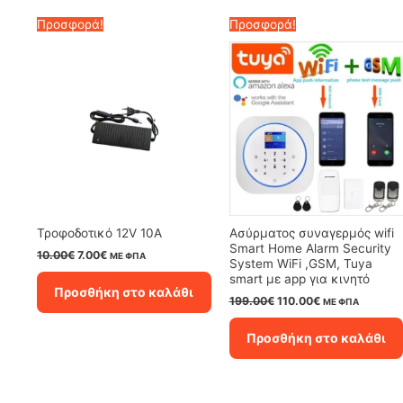
Προσφορά!
Προσφορά!
Τροφοδοτικό 12V 10A
Ασύρματος συναγερμός wifi
Smart Home Alarm Security
Original
Η
10.00
€
7.00
€
ΜΕ ΦΠΑ
System WiFi ,GSM, Tuya
price
τρέχουσα
smart με app για κινητό
was:
τιμή
Προσθήκη στο καλάθι
10.00€.
είναι:
Original
Η
199.00
€
110.00
€
ΜΕ ΦΠΑ
7.00€.
price
τρέχουσα
was:
τιμή
Προσθήκη στο καλάθι
199.00€.
είναι:
110.00€.