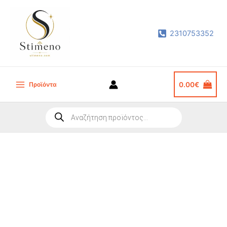
Μετάβαση
στο
2310753352
περιεχόμενο
Προϊόντα
0.00
€
Main
Menu
Products
search