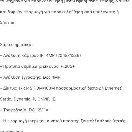
ταυτόχρονα για παρακολούθηση μέσω εφαρμογής. Επίσης, διαθέτει
και δωρεάν εφαρμογή για παρακολούθηση από υπολογιστή ή
λάπτοπ.
Χαρακτηριστικά:
– Ανάλυση κάμερας IP: 4MP (2048×1536)
– Πρότυπο συμπίεσης εικόνας: H.265+
– Ανάλυση εγγραφής: Έως 4MP
– Δίκτυο: 1xRJ45 (10M/100M προσαρμοστική διεπαφή Ethernet).
Static, Dynamic IP, ONVIF, IE.
– Τροφοδοσία: DC 12V 1A
– Η εφαρμογή (app) του κινητού υποστηρίζει πολλαπλούς θεατές
ταυτόχρονα.