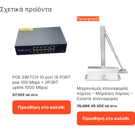
Σχετικά προϊόντα
Προσφορά!
POE SWITCH 10 port (8 PORT
poe 100 Mbps + 2PORT
uplink 1000 Mbps)
Μηχανισμός επαναφοράς
πόρτας – Μπράτσο πόρτας –
97.00
€
ΜΕ ΦΠΑ
Σούστα επαναφοράς
Original
Η
70.00
€
49.00
€
ΜΕ ΦΠΑ
Προσθήκη στο καλάθι
price
τρέχουσα
was:
τιμή
Προσθήκη στο καλάθι
70.00€.
είναι:
49.00€.