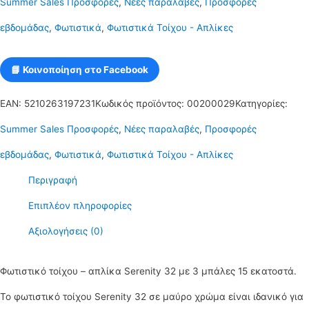
Summer Sales Προσφορές
,
Νέες παραλαβές
,
Προσφορές
με
εβδομάδας
,
Φωτιστικά
,
Φωτιστικά Τοίχου - Απλίκες
3
μπάλες
📘 Κοινοποίηση στο Facebook
15
EAN:
5210263197231
Κωδικός προϊόντος:
00200029
Κατηγορίες:
εκατοστά
Summer Sales Προσφορές
,
Νέες παραλαβές
,
Προσφορές
σε
εβδομάδας
,
Φωτιστικά
,
Φωτιστικά Τοίχου - Απλίκες
μαύρο
Περιγραφή
χρώμα
Επιπλέον πληροφορίες
ποσότητα
Αξιολογήσεις (0)
Φωτιστικό τοίχου – απλίκα Serenity 32 με 3 μπάλες 15 εκατοστά.
Το φωτιστικό τοίχου Serenity 32 σε μαύρο χρώμα είναι ιδανικό για