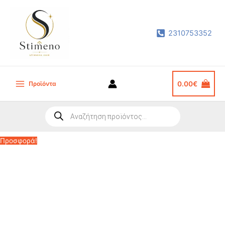
Μετάβαση
στο
2310753352
περιεχόμενο
Προϊόντα
0.00
€
Main
Menu
Products
search
Προσφορά!