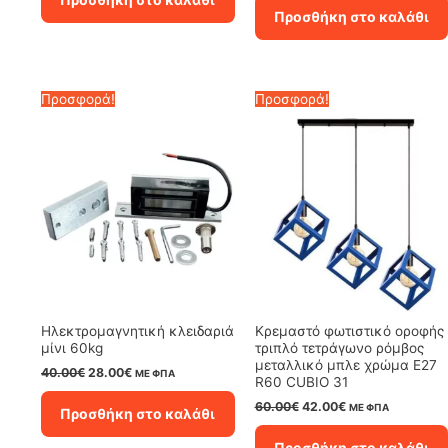
9.00€.
είναι:
was:
τιμή
Προσθήκη στο καλάθι
6.30€.
35.00€.
είναι:
24.50€.
Προσφορά!
Προσφορά!
Ηλεκτρομαγνητική κλειδαριά
Κρεμαστό φωτιστικό οροφής
μίνι 60kg
τριπλό τετράγωνο ρόμβος
μεταλλικό μπλε χρώμα E27
Original
Η
40.00
€
28.00
€
ΜΕ ΦΠΑ
R60 CUBIO 31
price
τρέχουσα
was:
τιμή
Original
Η
60.00
€
42.00
€
ΜΕ ΦΠΑ
Προσθήκη στο καλάθι
40.00€.
είναι:
price
τρέχουσα
28.00€.
was:
τιμή
Προσθήκη στο καλάθι