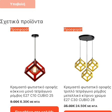
Σχετικά προϊόντα
Προσφορά!
Προσφορά!
Κρεμαστό φωτιστικό οροφής
Κρεμαστό φωτιστικό οροφής
κόκκινο μονό τετράγωνο
τριπλό τετράγωνο ρόμβος
ρόμβος Ε27 C10 CUBIO 25
μεταλλικό κίτρινο χρώμα
E27 C30 CUBIO 28
Original
Η
9.00
€
6.30
€
ΜΕ ΦΠΑ
price
τρέχουσα
Original
Η
35.00
€
24.50
€
ΜΕ ΦΠΑ
was:
τιμή
price
τρέχουσα
Προσθήκη στο καλάθι