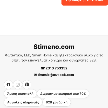
60.00€.
είναι:
42.00€.
Stimeno.com
Φωτιστικά, LED, Smart Home και ηλεκτρολογικό υλικό για το
σπίτι, τον επαγγελματικό χώρο και συνεργάτες B2B.
☎ 2310 753352
✉ timesix@outlook.com
Άμεση αποστολή
Δωρεάν μεταφορικά από 70€
Ασφαλείς πληρωμές
B2B χονδρική