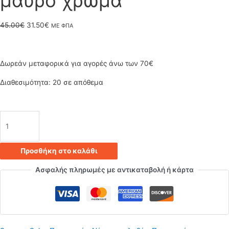
μαύρο χρώμα
Original
Η
45.00
€
31.50
€
ΜΕ ΦΠΑ
price
τρέχουσα
was:
τιμή
Δωρεάν μεταφορικά για αγορές άνω των 70€
45.00€.
είναι:
Διαθεσιμότητα:
20 σε απόθεμα
31.50€.
Φωτιστικό
τοίχου
Προσθήκη στο καλάθι
-
Ασφαλής πληρωμές με αντικαταβολή ή κάρτα
απλίκα
Serenity
32