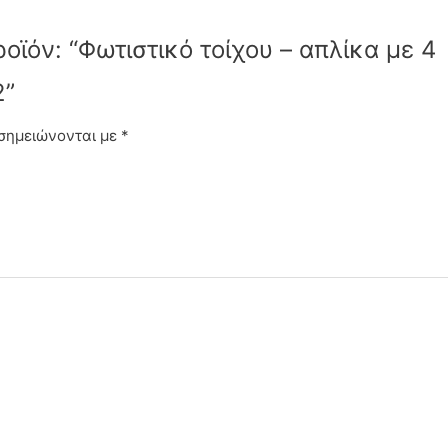
οϊόν: “Φωτιστικό τοίχου – απλίκα με 4
2”
 σημειώνονται με
*