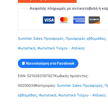
-
Ασφαλής πληρωμές με αντικαταβολή ή κά
απλίκα
με
4
Summer Sales Προσφορές
,
Προσφορές εβδομάδας
,
λάμπες
Φωτιστικά
,
Φωτιστικά Τοίχου - Απλίκες
G9
σε
📘 Κοινοποίηση στο Facebook
ασημί
EAN:
5210263197927
Κωδικός προϊόντος:
χρώμα
00200039
Κατηγορίες:
Summer Sales Προσφορές
,
Π
Serenity
εβδομάδας
,
Φωτιστικά
,
Φωτιστικά Τοίχου - Απλίκες
42