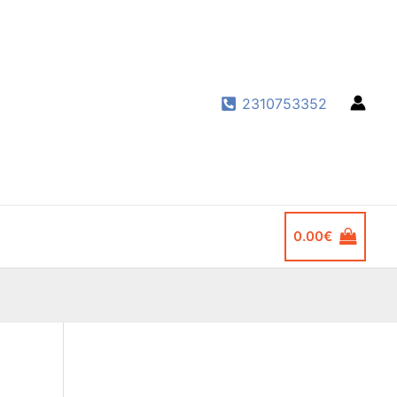
2310753352
0.00
€