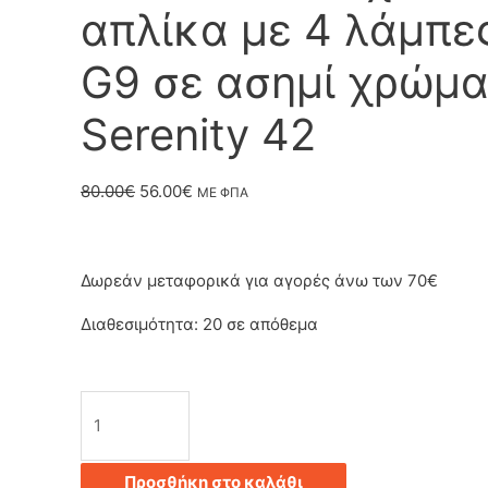
απλίκα με 4 λάμπε
G9 σε ασημί χρώμ
Serenity 42
Original
Η
80.00
€
56.00
€
ΜΕ ΦΠΑ
price
τρέχουσα
was:
τιμή
Δωρεάν μεταφορικά για αγορές άνω των 70€
80.00€.
είναι:
Διαθεσιμότητα:
20 σε απόθεμα
56.00€.
Φωτιστικό
τοίχου
Προσθήκη στο καλάθι