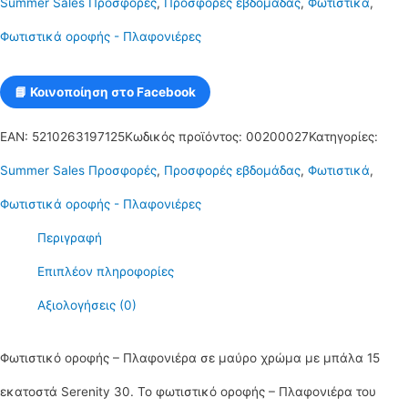
Summer Sales Προσφορές
,
Προσφορές εβδομάδας
,
Φωτιστικά
,
χρώμα
Φωτιστικά οροφής - Πλαφονιέρες
με
μπάλα
📘 Κοινοποίηση στο Facebook
15
EAN:
5210263197125
Κωδικός προϊόντος:
00200027
Κατηγορίες:
εκατοστά
Summer Sales Προσφορές
,
Προσφορές εβδομάδας
,
Φωτιστικά
,
Serenity
Φωτιστικά οροφής - Πλαφονιέρες
30
Περιγραφή
ποσότητα
Επιπλέον πληροφορίες
Αξιολογήσεις (0)
Φωτιστικό οροφής – Πλαφονιέρα σε μαύρο χρώμα με μπάλα 15
εκατοστά Serenity 30. Το φωτιστικό οροφής – Πλαφονιέρα του