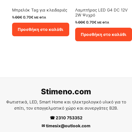
Μπρελόκ Tag για κλειδαριές
Λαμπτήρας LED G4 DC 12V
2W Ψυχρό
Original
Η
1.00
€
0.70
€
ΜΕ ΦΠΑ
price
τρέχουσα
Original
Η
1.00
€
0.70
€
ΜΕ ΦΠΑ
was:
τιμή
price
τρέχουσα
Προσθήκη στο καλάθι
1.00€.
είναι:
was:
τιμή
Προσθήκη στο καλάθι
0.70€.
1.00€.
είναι:
0.70€.
Stimeno.com
Φωτιστικά, LED, Smart Home και ηλεκτρολογικό υλικό για το
σπίτι, τον επαγγελματικό χώρο και συνεργάτες B2B.
☎ 2310 753352
✉ timesix@outlook.com