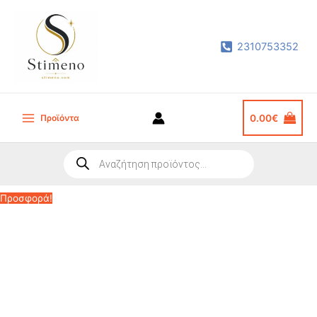
Μετάβαση
στο
2310753352
περιεχόμενο
Προϊόντα
0.00
€
Main
Menu
Products
search
Προσφορά!