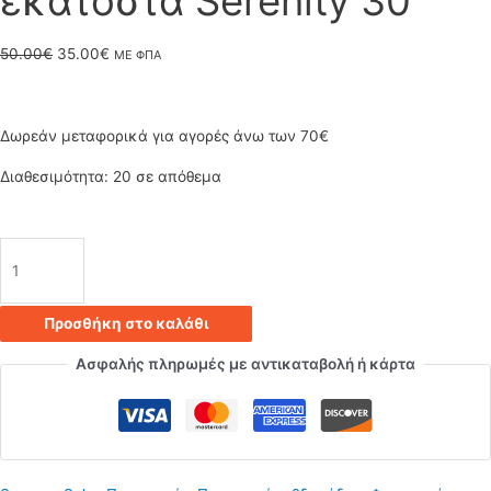
εκατοστά Serenity 30
Original
Η
50.00
€
35.00
€
ΜΕ ΦΠΑ
price
τρέχουσα
was:
τιμή
Δωρεάν μεταφορικά για αγορές άνω των 70€
50.00€.
είναι:
Διαθεσιμότητα:
20 σε απόθεμα
35.00€.
Φωτιστικό
οροφής
Προσθήκη στο καλάθι
–
Ασφαλής πληρωμές με αντικαταβολή ή κάρτα
Πλαφονιέρα
σε
ασημί