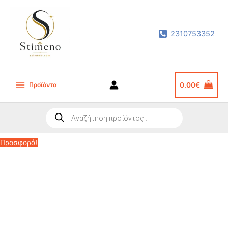
Μετάβαση
στο
2310753352
περιεχόμενο
Προϊόντα
0.00
€
Main
Menu
Products
search
Προσφορά!