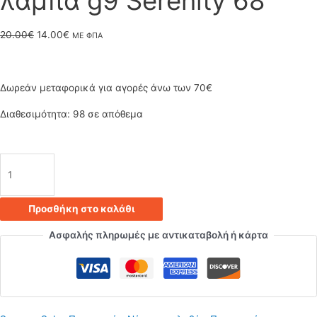
λάμπα g9 Serenity 68
Original
Η
20.00
€
14.00
€
ΜΕ ΦΠΑ
price
τρέχουσα
was:
τιμή
Δωρεάν μεταφορικά για αγορές άνω των 70€
20.00€.
είναι:
Διαθεσιμότητα:
98 σε απόθεμα
14.00€.
Φωτιστικό
οροφής
Προσθήκη στο καλάθι
-
Ασφαλής πληρωμές με αντικαταβολή ή κάρτα
Πλαφονιέρα
σε
μαύρο