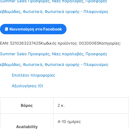
Summer Sales Προσφορές
,
Νέες παραλαβές
,
Προσφορές
χρώμα
εβδομάδας
,
Φωτιστικά
,
Φωτιστικά οροφής - Πλαφονιέρες
με
1
📘 Κοινοποίηση στο Facebook
μπάλα
EAN:
5210263237425
Κωδικός προϊόντος:
00200065
Κατηγορίες:
και
Summer Sales Προσφορές
,
Νέες παραλαβές
,
Προσφορές
λάμπα
εβδομάδας
,
Φωτιστικά
,
Φωτιστικά οροφής - Πλαφονιέρες
g9
Επιπλέον πληροφορίες
Serenity
Αξιολογήσεις (0)
68
ποσότητα
Βάρος
2 κ.
4-10 ημέρες
Availability