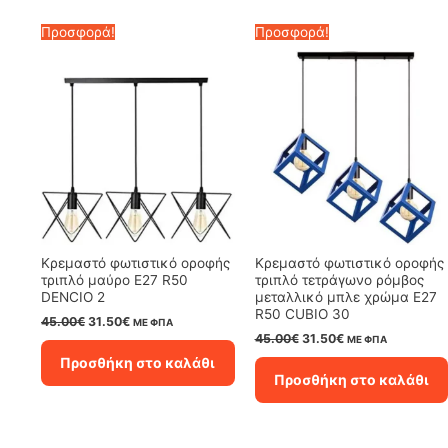
Προσφορά!
Προσφορά!
Κρεμαστό φωτιστικό οροφής
Κρεμαστό φωτιστικό οροφής
τριπλό μαύρο E27 R50
τριπλό τετράγωνο ρόμβος
DENCIO 2
μεταλλικό μπλε χρώμα E27
R50 CUBIO 30
Original
Η
45.00
€
31.50
€
ΜΕ ΦΠΑ
price
τρέχουσα
Original
Η
45.00
€
31.50
€
ΜΕ ΦΠΑ
was:
τιμή
price
τρέχουσα
Προσθήκη στο καλάθι
45.00€.
είναι:
was:
τιμή
Προσθήκη στο καλάθι
31.50€.
45.00€.
είναι:
31.50€.