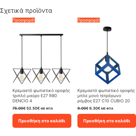
Σχετικά προϊόντα
Προσφορά!
Προσφορά!
Κρεμαστό φωτιστικό οροφής
Κρεμαστό φωτιστικό οροφής
τριπλό μαύρο E27 R80
μπλε μονό τετράγωνο
DENCIO 4
ρόμβος Ε27 C10 CUBIO 20
Original
Η
Original
Η
75.00
€
52.50
€
9.00
€
6.30
€
ΜΕ ΦΠΑ
ΜΕ ΦΠΑ
price
τρέχουσα
price
τρέχουσα
was:
τιμή
was:
τιμή
Προσθήκη στο καλάθι
Προσθήκη στο καλάθι
75.00€.
είναι:
9.00€.
είναι:
52.50€.
6.30€.