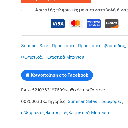
Serenity
Ασφαλής πληρωμές με αντικαταβολή ή κά
36
με
3
Summer Sales Προσφορές
,
Προσφορές εβδομάδας
,
μπάλες
Φωτιστικά
,
Φωτιστικά Μπάνιου
15
εκατοστά
📘 Κοινοποίηση στο Facebook
σε
EAN:
5210263197699
Κωδικός προϊόντος:
λευκό
00200033
Κατηγορίες:
Summer Sales Προσφορές
,
Π
χρώμα
εβδομάδας
,
Φωτιστικά
,
Φωτιστικά Μπάνιου
ποσότητα