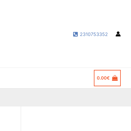
2310753352
0.00
€