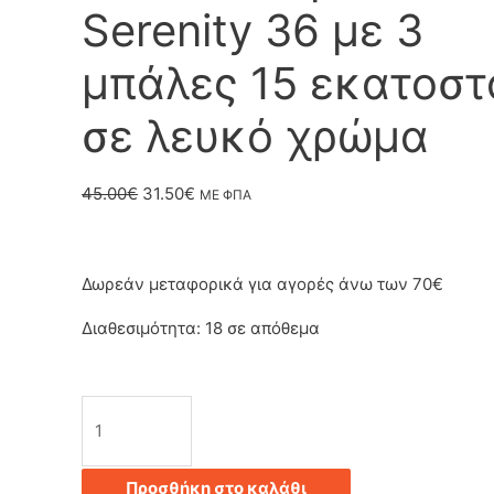
Serenity 36 με 3
μπάλες 15 εκατοστ
σε λευκό χρώμα
Original
Η
45.00
€
31.50
€
ΜΕ ΦΠΑ
price
τρέχουσα
was:
τιμή
Δωρεάν μεταφορικά για αγορές άνω των 70€
45.00€.
είναι:
Διαθεσιμότητα:
18 σε απόθεμα
31.50€.
Φωτιστικό
μπάνιου
Προσθήκη στο καλάθι