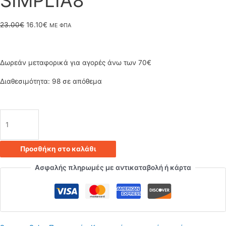
SIMPLIA8
Original
Η
23.00
€
16.10
€
ΜΕ ΦΠΑ
price
τρέχουσα
was:
τιμή
Δωρεάν μεταφορικά για αγορές άνω των 70€
23.00€.
είναι:
Διαθεσιμότητα:
98 σε απόθεμα
16.10€.
Φωτιστικό
κρεμαστό
Προσθήκη στο καλάθι
οροφής
Ασφαλής πληρωμές με αντικαταβολή ή κάρτα
τριπλό
(με
5