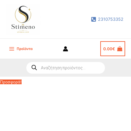
Μετάβαση
στο
2310753352
περιεχόμενο
Προϊόντα
0.00
€
Main
Menu
Products
search
Προσφορά!