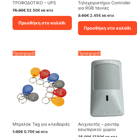
ΤΡΟΦΟΔΟΤΙΚΟ – UPS
Τηλεχειριστήριο Controller
για RGB ταινίες
Original
Η
75.00
€
52.50
€
ΜΕ ΦΠΑ
price
τρέχουσα
Original
Η
3.50
€
2.45
€
ΜΕ ΦΠΑ
was:
τιμή
price
τρέχουσα
Προσθήκη στο καλάθι
75.00€.
είναι:
was:
τιμή
Προσθήκη στο καλάθι
52.50€.
3.50€.
είναι:
2.45€.
Προσφορά!
Προσφορά!
Μπρελόκ Tag για κλειδαριές
Ανιχνευτής – ραντάρ
εσωτερικού χώρου
Original
Η
1.00
€
0.70
€
ΜΕ ΦΠΑ
price
τρέχουσα
Original
Η
25.00
€
17.50
€
ΜΕ ΦΠΑ