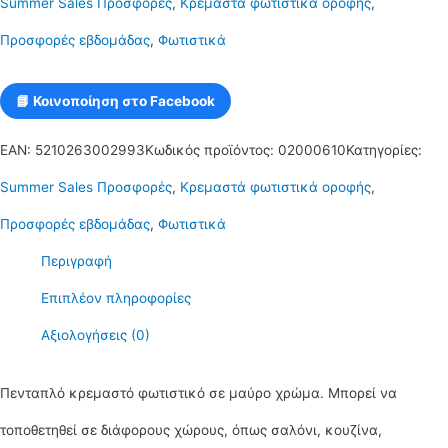
Summer Sales Προσφορές
,
Κρεμαστά φωτιστικά οροφής
,
καλώδια)
Προσφορές εβδομάδας
,
Φωτιστικά
E27
R60
📘 Κοινοποίηση στο Facebook
SIMPLIA8
EAN:
5210263002993
Κωδικός προϊόντος:
02000610
Κατηγορίες:
ποσότητα
Summer Sales Προσφορές
,
Κρεμαστά φωτιστικά οροφής
,
Προσφορές εβδομάδας
,
Φωτιστικά
Περιγραφή
Επιπλέον πληροφορίες
Αξιολογήσεις (0)
Πενταπλό κρεμαστό φωτιστικό σε μαύρο χρώμα. Μπορεί να
τοποθετηθεί σε διάφορους χώρους, όπως σαλόνι, κουζίνα,