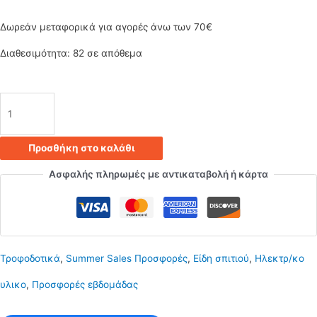
was:
τιμή
Δωρεάν μεταφορικά για αγορές άνω των 70€
15.00€.
είναι:
Διαθεσιμότητα:
82 σε απόθεμα
10.50€.
Τροφοδοτικό
12V
Προσθήκη στο καλάθι
8.5A
Ασφαλής πληρωμές με αντικαταβολή ή κάρτα
102W
ποσότητα
Τροφοδοτικά
,
Summer Sales Προσφορές
,
Είδη σπιτιού
,
Ηλεκτρ/κο
υλικο
,
Προσφορές εβδομάδας