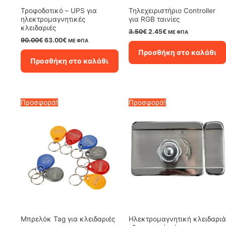
Τροφοδοτικό – UPS για
Τηλεχειριστήριο Controller
ηλεκτρομαγνητικές
για RGB ταινίες
κλειδαριές
Original
Η
3.50
€
2.45
€
ΜΕ ΦΠΑ
price
τρέχουσα
Original
Η
90.00
€
63.00
€
ΜΕ ΦΠΑ
was:
τιμή
price
τρέχουσα
Προσθήκη στο καλάθι
3.50€.
είναι:
was:
τιμή
Προσθήκη στο καλάθι
2.45€.
90.00€.
είναι:
63.00€.
Προσφορά!
Προσφορά!
Μπρελόκ Tag για κλειδαριές
Ηλεκτρομαγνητική κλειδαριά