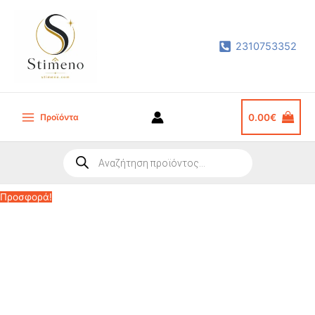
Μετάβαση
στο
2310753352
περιεχόμενο
Προϊόντα
0.00
€
Main
Menu
Products
search
Προσφορά!