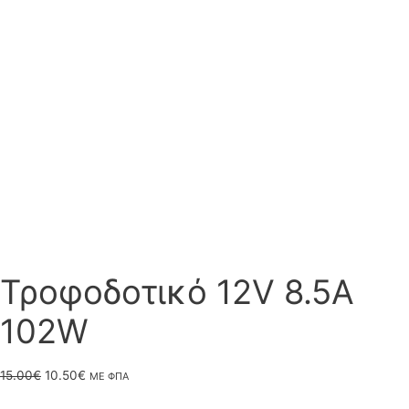
Τροφοδοτικό 12V 8.5A
102W
Original
Η
15.00
€
10.50
€
ΜΕ ΦΠΑ
price
τρέχουσα