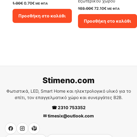
εξωτερικού χώρου
Original
Η
1.00
€
0.70
€
ΜΕ ΦΠΑ
price
τρέχουσα
Original
Η
103.00
€
72.10
€
ΜΕ ΦΠΑ
was:
τιμή
price
τρέχουσα
Προσθήκη στο καλάθι
1.00€.
είναι:
was:
τιμή
Προσθήκη στο καλάθι
0.70€.
103.00€.
είναι:
72.10€.
Stimeno.com
Φωτιστικά, LED, Smart Home και ηλεκτρολογικό υλικό για το
σπίτι, τον επαγγελματικό χώρο και συνεργάτες B2B.
☎ 2310 753352
✉ timesix@outlook.com