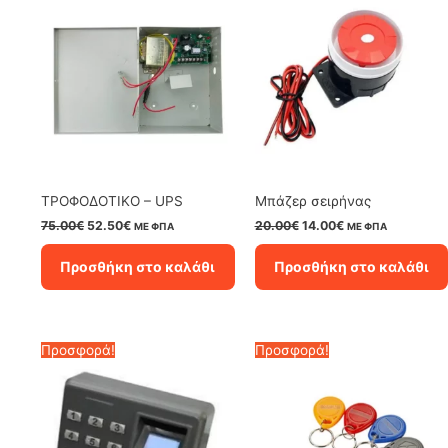
ΤΡΟΦΟΔΟΤΙΚΟ – UPS
Μπάζερ σειρήνας
Original
Η
Original
Η
75.00
€
52.50
€
20.00
€
14.00
€
ΜΕ ΦΠΑ
ΜΕ ΦΠΑ
price
τρέχουσα
price
τρέχουσα
was:
τιμή
was:
τιμή
Προσθήκη στο καλάθι
Προσθήκη στο καλάθι
75.00€.
είναι:
20.00€.
είναι:
52.50€.
14.00€.
Προσφορά!
Προσφορά!