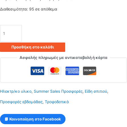
5.50€.
είναι:
Διαθεσιμότητα:
95 σε απόθεμα
3.85€.
Τροφοδοτικό
12V
Προσθήκη στο καλάθι
2A
Ασφαλής πληρωμές με αντικαταβολή ή κάρτα
ποσότητα
Ηλεκτρ/κο υλικο
,
Summer Sales Προσφορές
,
Είδη σπιτιού
,
Προσφορές εβδομάδας
,
Τροφοδοτικά
📘 Κοινοποίηση στο Facebook