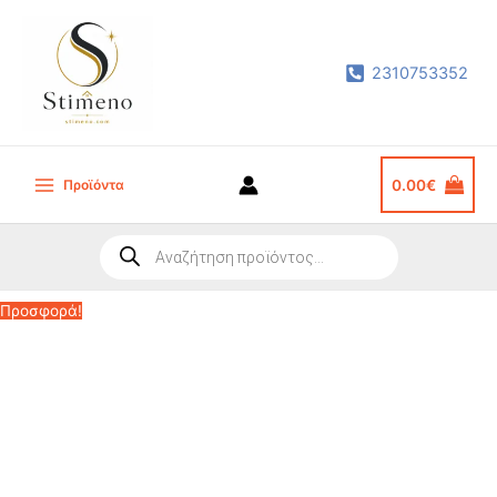
Μετάβαση
στο
2310753352
περιεχόμενο
Προϊόντα
0.00
€
Main
Menu
Products
search
Προσφορά!