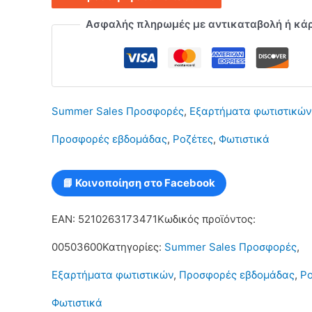
κρεμαστά
Ασφαλής πληρωμές με αντικαταβολή ή κά
φωτιστικά
ορθογώνια
600x50mm
Summer Sales Προσφορές
,
Εξαρτήματα φωτιστικών
Λευκή
Προσφορές εβδομάδας
,
Ροζέτες
,
Φωτιστικά
με
3
📘 Κοινοποίηση στο Facebook
Τρύπες
EAN:
5210263173471
Κωδικός προϊόντος:
ποσότητα
00503600
Κατηγορίες:
Summer Sales Προσφορές
,
Εξαρτήματα φωτιστικών
,
Προσφορές εβδομάδας
,
Ρο
Φωτιστικά