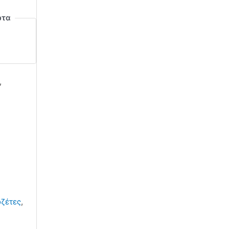
ρτα
,
ζέτες
,