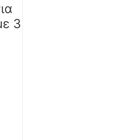
ια
ε 3