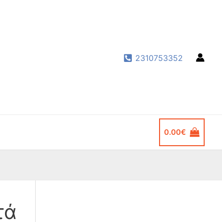
2310753352
0.00
€
τά