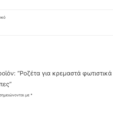
υκό
ροϊόν: “Ροζέτα για κρεμαστά φωτιστικά
πες”
 σημειώνονται με
*