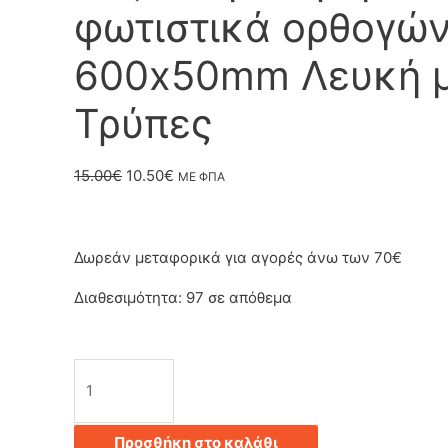
φωτιστικά ορθογών
600x50mm Λευκή μ
Τρύπες
Original
Η
15.00
€
10.50
€
ΜΕ ΦΠΑ
price
τρέχουσα
was:
τιμή
Δωρεάν μεταφορικά για αγορές άνω των 70€
15.00€.
είναι:
Διαθεσιμότητα:
97 σε απόθεμα
10.50€.
Ροζέτα
για
Προσθήκη στο καλάθι