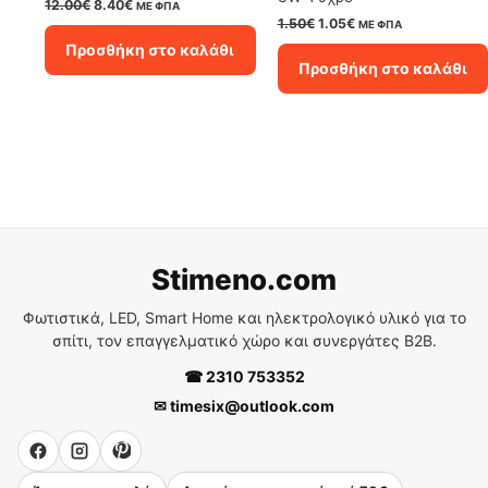
Original
Η
12.00
€
8.40
€
ΜΕ ΦΠΑ
price
τρέχουσα
Original
Η
1.50
€
1.05
€
ΜΕ ΦΠΑ
was:
τιμή
price
τρέχουσα
Προσθήκη στο καλάθι
12.00€.
είναι:
was:
τιμή
Προσθήκη στο καλάθι
8.40€.
1.50€.
είναι:
1.05€.
Stimeno.com
Φωτιστικά, LED, Smart Home και ηλεκτρολογικό υλικό για το
σπίτι, τον επαγγελματικό χώρο και συνεργάτες B2B.
☎ 2310 753352
✉ timesix@outlook.com