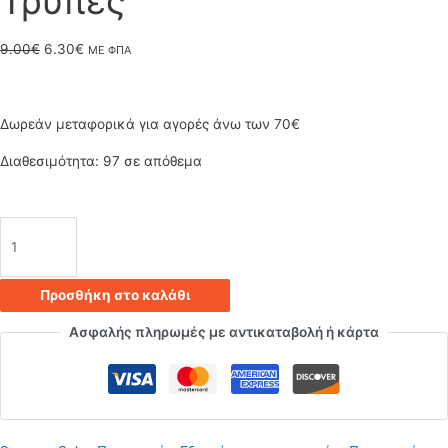
Τρύπες
Original
Η
9.00
€
6.30
€
ΜΕ ΦΠΑ
price
τρέχουσα
was:
τιμή
Δωρεάν μεταφορικά για αγορές άνω των 70€
9.00€.
είναι:
Διαθεσιμότητα:
97 σε απόθεμα
6.30€.
Ροζέτα
για
Προσθήκη στο καλάθι
κρεμαστά
Ασφαλής πληρωμές με αντικαταβολή ή κάρτα
φωτιστικά
ορθογώνια
500x50mm