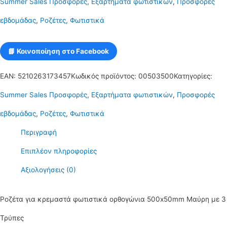
Summer Sales Προσφορές
,
Εξαρτήματα φωτιστικών
,
Προσφορές
Λευκή
εβδομάδας
,
Ροζέτες
,
Φωτιστικά
με
3
📘 Κοινοποίηση στο Facebook
Τρύπες
EAN:
5210263173457
Κωδικός προϊόντος:
00503500
Κατηγορίες:
ποσότητα
Summer Sales Προσφορές
,
Εξαρτήματα φωτιστικών
,
Προσφορές
εβδομάδας
,
Ροζέτες
,
Φωτιστικά
Περιγραφή
Επιπλέον πληροφορίες
Αξιολογήσεις (0)
Ροζέτα για κρεμαστά φωτιστικά ορθογώνια 500x50mm Μαύρη με 3
Τρύπες