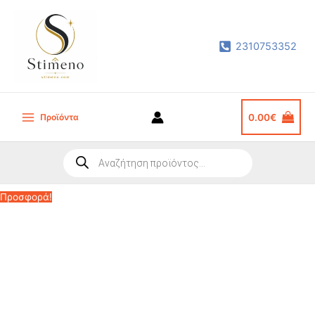
Μετάβαση
στο
2310753352
περιεχόμενο
Προϊόντα
0.00
€
Main
Menu
Products
search
Προσφορά!