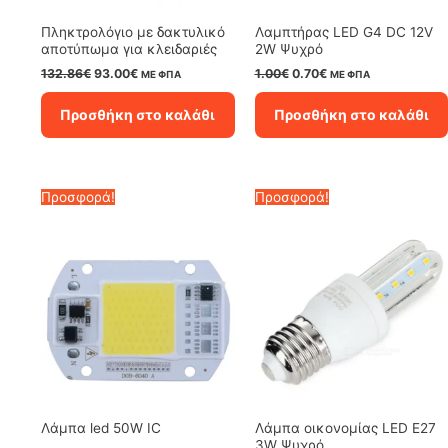
Πληκτρολόγιο με δακτυλικό
Λαμπτήρας LED G4 DC 12V
αποτύπωμα για κλειδαριές
2W Ψυχρό
Original
Η
Original
Η
132.86
€
93.00
€
1.00
€
0.70
€
ΜΕ ΦΠΑ
ΜΕ ΦΠΑ
price
τρέχουσα
price
τρέχουσα
was:
τιμή
was:
τιμή
Προσθήκη στο καλάθι
Προσθήκη στο καλάθι
132.86€.
είναι:
1.00€.
είναι:
93.00€.
0.70€.
Προσφορά!
Προσφορά!
Λάμπα led 50W IC
Λάμπα oικονομίας LED E27
3W Ψυχρό