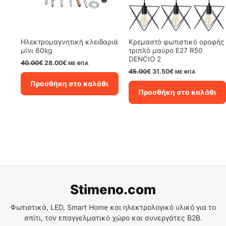
Ηλεκτρομαγνητική κλειδαριά
Κρεμαστό φωτιστικό οροφής
μίνι 60kg
τριπλό μαύρο E27 R50
DENCIO 2
Original
Η
40.00
€
28.00
€
ΜΕ ΦΠΑ
price
τρέχουσα
Original
Η
45.00
€
31.50
€
ΜΕ ΦΠΑ
was:
τιμή
price
τρέχουσα
Προσθήκη στο καλάθι
40.00€.
είναι:
was:
τιμή
Προσθήκη στο καλάθι
28.00€.
45.00€.
είναι:
31.50€.
Stimeno.com
Φωτιστικά, LED, Smart Home και ηλεκτρολογικό υλικό για το
σπίτι, τον επαγγελματικό χώρο και συνεργάτες B2B.