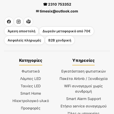
☎ 2310 753352
✉ timesix@outlook.com
Άμεση αποστολή
Δωρεάν μεταφορικά από 70€
Ασφαλείς πληρωμές
B2B χονδρική
Κατηγορίες
Υπηρεσίες
Φωτιστικά
Εγκατάσταση φωτιστικών
Λάμπες LED
Πακέτα Airbnb / Ξενοδοχεία
Ταινίες LED
WiFi συναγερμοί χωρίς
συνδρομή
Smart Home
Smart Alarm Support
Ηλεκτρολογικό υλικό
Ετήσιο service συναγερμού
Προσφορές
Όλες οι υπηρεσίες