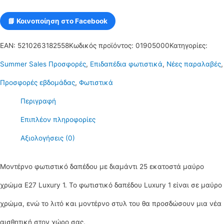
εκατοστά
📘 Κοινοποίηση στο Facebook
μαύρο
χρώμα
EAN:
5210263182558
Κωδικός προϊόντος:
01905000
Κατηγορίες:
Ε27
Summer Sales Προσφορές
,
Επιδαπέδια φωτιστικά
,
Νέες παραλαβές
,
Luxury1
Προσφορές εβδομάδας
,
Φωτιστικά
ποσότητα
Περιγραφή
Επιπλέον πληροφορίες
Αξιολογήσεις (0)
Μοντέρνο φωτιστικό δαπέδου με διαμάντι 25 εκατοστά μαύρο
χρώμα Ε27 Luxury 1. Το φωτιστικό δαπέδου Luxury 1 είναι σε μαύρο
χρώμα, ενώ το λιτό και μοντέρνο στυλ του θα προσδώσουν μια νέα
αισθητική στον χώρο σας.