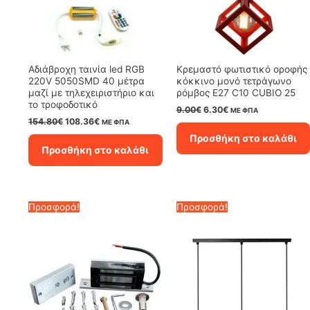
Αδιάβροχη ταινία led RGB
Κρεμαστό φωτιστικό οροφής
220V 5050SMD 40 μέτρα
κόκκινο μονό τετράγωνο
μαζί με τηλεχειριστήριο και
ρόμβος Ε27 C10 CUBIO 25
το τροφοδοτικό
Original
Η
9.00
€
6.30
€
ΜΕ ΦΠΑ
price
τρέχουσα
Original
Η
154.80
€
108.36
€
ΜΕ ΦΠΑ
was:
τιμή
price
τρέχουσα
Προσθήκη στο καλάθι
9.00€.
είναι:
was:
τιμή
Προσθήκη στο καλάθι
6.30€.
154.80€.
είναι:
108.36€.
Προσφορά!
Προσφορά!