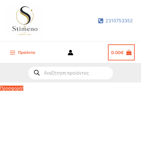
Μετάβαση
στο
2310753352
περιεχόμενο
Προϊόντα
0.00
€
Main
Menu
Products
search
Προσφορά!