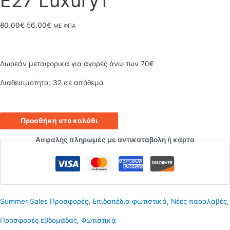
Ε27 Luxury1
Original
Η
80.00
€
56.00
€
ΜΕ ΦΠΑ
price
τρέχουσα
was:
τιμή
Δωρεάν μεταφορικά για αγορές άνω των 70€
80.00€.
είναι:
Διαθεσιμότητα:
32 σε απόθεμα
56.00€.
Μοντέρνο
Προσθήκη στο καλάθι
φωτιστικό
Ασφαλής πληρωμές με αντικαταβολή ή κάρτα
δαπέδου
με
διαμάντι
Summer Sales Προσφορές
,
Επιδαπέδια φωτιστικά
,
Νέες παραλαβές
,
25
Προσφορές εβδομάδας
,
Φωτιστικά