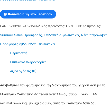
Luxury
5
📘 Κοινοποίηση στο Facebook
ποσότητα
EAN:
5210263245215
Κωδικός προϊόντος:
02700001
Κατηγορίες:
Summer Sales Προσφορές
,
Επιδαπέδια φωτιστικά
,
Νέες παραλαβές
,
Προσφορές εβδομάδας
,
Φωτιστικά
Περιγραφή
Επιπλέον πληροφορίες
Αξιολογήσεις (0)
Αναβάθμισε τον φωτισμό και τη διακόσμηση του χώρου σου με το
Μοντέρνο Φωτιστικό Δαπέδου μεταλλικό μαύρο Luxury 5
. Με
minimal αλλά κομψό σχεδιασμό, αυτό το φωτιστικό δαπέδου