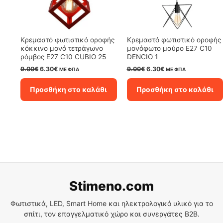
Κρεμαστό φωτιστικό οροφής
Κρεμαστό φωτιστικό οροφής
κόκκινο μονό τετράγωνο
μονόφωτο μαύρο E27 C10
ρόμβος Ε27 C10 CUBIO 25
DENCIO 1
Original
Η
Original
Η
9.00
€
6.30
€
9.00
€
6.30
€
ΜΕ ΦΠΑ
ΜΕ ΦΠΑ
price
τρέχουσα
price
τρέχουσα
was:
τιμή
was:
τιμή
Προσθήκη στο καλάθι
Προσθήκη στο καλάθι
9.00€.
είναι:
9.00€.
είναι:
6.30€.
6.30€.
Stimeno.com
Φωτιστικά, LED, Smart Home και ηλεκτρολογικό υλικό για το
σπίτι, τον επαγγελματικό χώρο και συνεργάτες B2B.