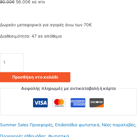
Original
Η
80.00
€
56.00
€
ΜΕ ΦΠΑ
price
τρέχουσα
was:
τιμή
Δωρεάν μεταφορικά για αγορές άνω των 70€
80.00€.
είναι:
Διαθεσιμότητα:
47 σε απόθεμα
56.00€.
Μοντέρνο
Φωτιστικό
Προσθήκη στο καλάθι
Δαπέδου
Ασφαλής πληρωμές με αντικαταβολή ή κάρτα
μεταλλικό
ασημί
με
Summer Sales Προσφορές
,
Επιδαπέδια φωτιστικά
,
Νέες παραλαβές
,
ροζ
Προσφορές εβδομάδας
,
Φωτιστικά