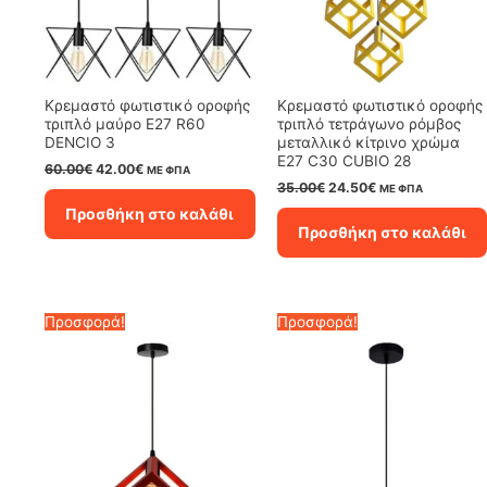
Κρεμαστό φωτιστικό οροφής
Κρεμαστό φωτιστικό οροφής
τριπλό μαύρο E27 R60
τριπλό τετράγωνο ρόμβος
DENCIO 3
μεταλλικό κίτρινο χρώμα
E27 C30 CUBIO 28
Original
Η
60.00
€
42.00
€
ΜΕ ΦΠΑ
price
τρέχουσα
Original
Η
35.00
€
24.50
€
ΜΕ ΦΠΑ
was:
τιμή
price
τρέχουσα
Προσθήκη στο καλάθι
60.00€.
είναι:
was:
τιμή
Προσθήκη στο καλάθι
42.00€.
35.00€.
είναι:
24.50€.
Προσφορά!
Προσφορά!