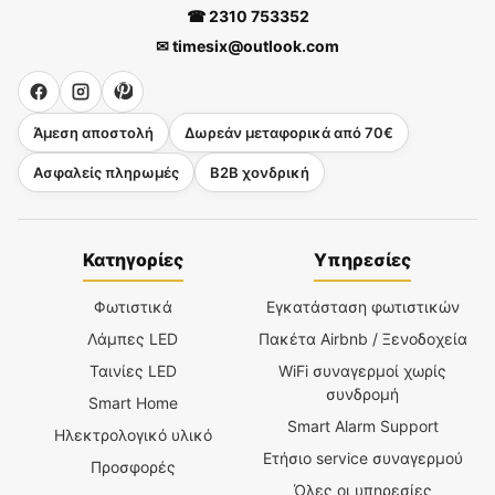
☎ 2310 753352
✉ timesix@outlook.com
Άμεση αποστολή
Δωρεάν μεταφορικά από 70€
Ασφαλείς πληρωμές
B2B χονδρική
Κατηγορίες
Υπηρεσίες
Φωτιστικά
Εγκατάσταση φωτιστικών
Λάμπες LED
Πακέτα Airbnb / Ξενοδοχεία
Ταινίες LED
WiFi συναγερμοί χωρίς
συνδρομή
Smart Home
Smart Alarm Support
Ηλεκτρολογικό υλικό
Ετήσιο service συναγερμού
Προσφορές
Όλες οι υπηρεσίες