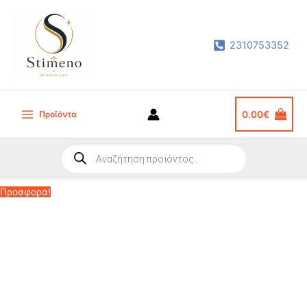
Μετάβαση
στο
2310753352
περιεχόμενο
Προϊόντα
0.00
€
Main
Menu
Products
search
Προσφορά!