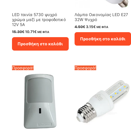
LED ταινία 5730 ψυχρό
Λάμπα Οικονομίας LED E27
χρώμα μαζί με τροφοδοτικό
32W Ψυχρό
12V 5A
Original
Η
4.50
€
3.15
€
ΜΕ ΦΠΑ
price
τρέχουσα
Original
Η
15.30
€
10.71
€
ΜΕ ΦΠΑ
was:
τιμή
price
τρέχουσα
Προσθήκη στο καλάθι
4.50€.
είναι:
was:
τιμή
Προσθήκη στο καλάθι
3.15€.
15.30€.
είναι:
10.71€.
Προσφορά!
Προσφορά!