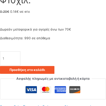
Φ10χιλ.
Original
Η
0.20
€
0.14
€
ΜΕ ΦΠΑ
price
τρέχουσα
was:
τιμή
Δωρεάν μεταφορικά για αγορές άνω των 70€
0.20€.
είναι:
Διαθεσιμότητα:
990 σε απόθεμα
0.14€.
Μαστός
/
Προσθήκη στο καλάθι
Νίπελ
Ασφαλής πληρωμές με αντικαταβολή ή κάρτα
Μεταλλικός
Ολόπασος
Σωλήνας