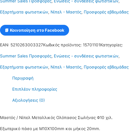
Summer Sales Προσφορές
,
Ενώσεις - συνδέσεις φωτιστικών
,
μήκος
Εξαρτήματα φωτιστικών
,
Νίπελ - Μαστός
,
Προσφορές εβδομάδας
20mm
Φ10χιλ.
📘 Κοινοποίηση στο Facebook
ποσότητα
EAN:
5210263003327
Κωδικός προϊόντος:
15701101
Κατηγορίες:
Summer Sales Προσφορές
,
Ενώσεις - συνδέσεις φωτιστικών
,
Εξαρτήματα φωτιστικών
,
Νίπελ - Μαστός
,
Προσφορές εβδομάδας
Περιγραφή
Επιπλέον πληροφορίες
Αξιολογήσεις (0)
Μαστός / Νίπελ Μεταλλικός Ολόπασος Σωλήνας Φ10 χιλ.
Εξωτερικό πάσο με Μ10Χ100mm και μήκος 20mm.