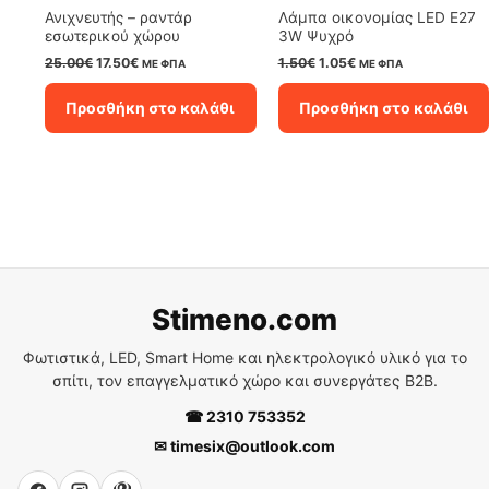
Ανιχνευτής – ραντάρ
Λάμπα oικονομίας LED E27
εσωτερικού χώρου
3W Ψυχρό
Original
Η
Original
Η
25.00
€
17.50
€
1.50
€
1.05
€
ΜΕ ΦΠΑ
ΜΕ ΦΠΑ
price
τρέχουσα
price
τρέχουσα
was:
τιμή
was:
τιμή
Προσθήκη στο καλάθι
Προσθήκη στο καλάθι
25.00€.
είναι:
1.50€.
είναι:
17.50€.
1.05€.
Stimeno.com
Φωτιστικά, LED, Smart Home και ηλεκτρολογικό υλικό για το
σπίτι, τον επαγγελματικό χώρο και συνεργάτες B2B.
☎ 2310 753352
✉ timesix@outlook.com