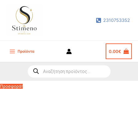
Μετάβαση
στο
2310753352
περιεχόμενο
Προϊόντα
0.00
€
Main
Menu
Products
search
Προσφορά!