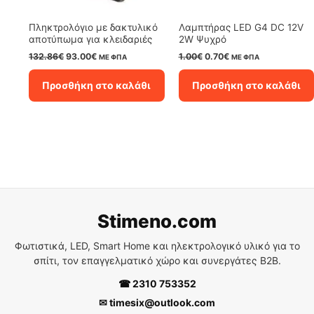
Πληκτρολόγιο με δακτυλικό
Λαμπτήρας LED G4 DC 12V
αποτύπωμα για κλειδαριές
2W Ψυχρό
Original
Η
Original
Η
132.86
€
93.00
€
1.00
€
0.70
€
ΜΕ ΦΠΑ
ΜΕ ΦΠΑ
price
τρέχουσα
price
τρέχουσα
was:
τιμή
was:
τιμή
Προσθήκη στο καλάθι
Προσθήκη στο καλάθι
132.86€.
είναι:
1.00€.
είναι:
93.00€.
0.70€.
Stimeno.com
Φωτιστικά, LED, Smart Home και ηλεκτρολογικό υλικό για το
σπίτι, τον επαγγελματικό χώρο και συνεργάτες B2B.
☎ 2310 753352
✉ timesix@outlook.com