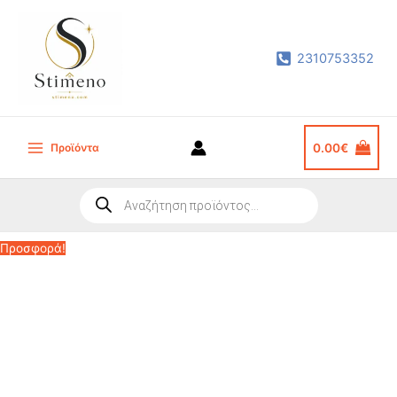
Μετάβαση
στο
2310753352
περιεχόμενο
Προϊόντα
0.00
€
Main
Menu
Products
search
Προσφορά!