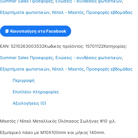
Summer Sales Προσφορές
,
Ενώσεις - συνδέσεις φωτιστικών
,
μήκος
Εξαρτήματα φωτιστικών
,
Νίπελ - Μαστός
,
Προσφορές εβδομάδας
140mm
Φ10χιλ.
📘 Κοινοποίηση στο Facebook
ποσότητα
EAN:
5210263003532
Κωδικός προϊόντος:
15701122
Κατηγορίες:
Summer Sales Προσφορές
,
Ενώσεις - συνδέσεις φωτιστικών
,
Εξαρτήματα φωτιστικών
,
Νίπελ - Μαστός
,
Προσφορές εβδομάδας
Περιγραφή
Επιπλέον πληροφορίες
Αξιολογήσεις (0)
Μαστός / Νίπελ Μεταλλικός Ολόπασος Σωλήνας Φ10 χιλ.
Εξωτερικό πάσο με Μ10Χ100mm και μήκος 140mm.