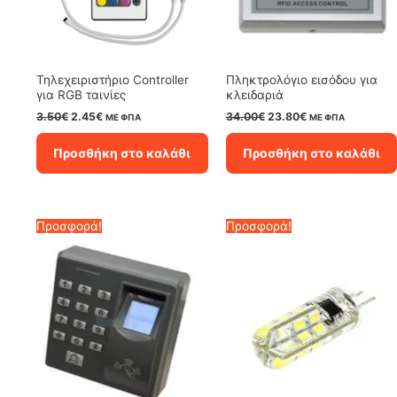
Τηλεχειριστήριο Controller
Πληκτρολόγιο εισόδου για
για RGB ταινίες
κλειδαριά
Original
Η
Original
Η
3.50
€
2.45
€
34.00
€
23.80
€
ΜΕ ΦΠΑ
ΜΕ ΦΠΑ
price
τρέχουσα
price
τρέχουσα
was:
τιμή
was:
τιμή
Προσθήκη στο καλάθι
Προσθήκη στο καλάθι
3.50€.
είναι:
34.00€.
είναι:
2.45€.
23.80€.
Προσφορά!
Προσφορά!