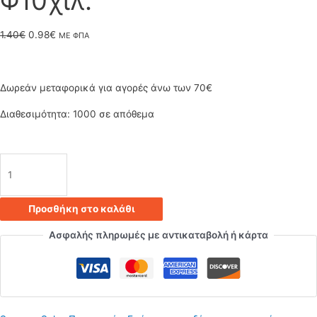
Φ10χιλ.
Original
Η
1.40
€
0.98
€
ΜΕ ΦΠΑ
price
τρέχουσα
was:
τιμή
Δωρεάν μεταφορικά για αγορές άνω των 70€
1.40€.
είναι:
Διαθεσιμότητα:
1000 σε απόθεμα
0.98€.
Μαστός
/
Προσθήκη στο καλάθι
Νίπελ
Ασφαλής πληρωμές με αντικαταβολή ή κάρτα
Μεταλλικός
Ολόπασος
Σωλήνας