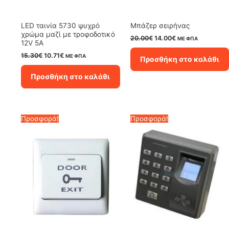
LED ταινία 5730 ψυχρό
Μπάζερ σειρήνας
χρώμα μαζί με τροφοδοτικό
Original
Η
20.00
€
14.00
€
ΜΕ ΦΠΑ
12V 5A
price
τρέχουσα
was:
τιμή
Original
Η
15.30
€
10.71
€
ΜΕ ΦΠΑ
Προσθήκη στο καλάθι
20.00€.
είναι:
price
τρέχουσα
14.00€.
was:
τιμή
Προσθήκη στο καλάθι
15.30€.
είναι:
10.71€.
Προσφορά!
Προσφορά!