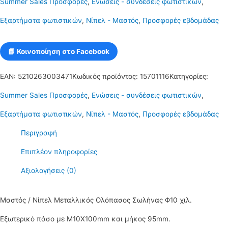
Summer Sales Προσφορές
,
Ενώσεις - συνδέσεις φωτιστικών
,
μήκος
Εξαρτήματα φωτιστικών
,
Νίπελ - Μαστός
,
Προσφορές εβδομάδας
95mm
Φ10χιλ.
📘 Κοινοποίηση στο Facebook
ποσότητα
EAN:
5210263003471
Κωδικός προϊόντος:
15701116
Κατηγορίες:
Summer Sales Προσφορές
,
Ενώσεις - συνδέσεις φωτιστικών
,
Εξαρτήματα φωτιστικών
,
Νίπελ - Μαστός
,
Προσφορές εβδομάδας
Περιγραφή
Επιπλέον πληροφορίες
Αξιολογήσεις (0)
Μαστός / Νίπελ Μεταλλικός Ολόπασος Σωλήνας Φ10 χιλ.
Εξωτερικό πάσο με Μ10Χ100mm και μήκος 95mm.