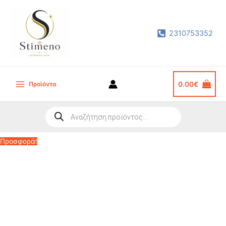
Μετάβαση
στο
2310753352
περιεχόμενο
Προϊόντα
0.00
€
Main
Menu
Products
search
Προσφορά!