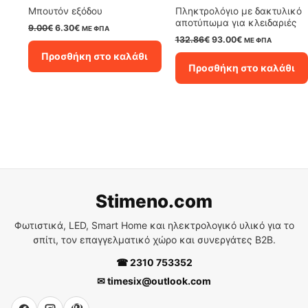
Μπουτόν εξόδου
Πληκτρολόγιο με δακτυλικό
αποτύπωμα για κλειδαριές
Original
Η
9.00
€
6.30
€
ΜΕ ΦΠΑ
price
τρέχουσα
Original
Η
132.86
€
93.00
€
ΜΕ ΦΠΑ
was:
τιμή
price
τρέχουσα
Προσθήκη στο καλάθι
9.00€.
είναι:
was:
τιμή
Προσθήκη στο καλάθι
6.30€.
132.86€.
είναι:
93.00€.
Stimeno.com
Φωτιστικά, LED, Smart Home και ηλεκτρολογικό υλικό για το
σπίτι, τον επαγγελματικό χώρο και συνεργάτες B2B.
☎ 2310 753352
✉ timesix@outlook.com