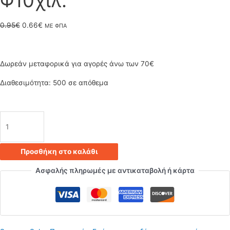
Φ10χιλ.
Original
Η
0.95
€
0.66
€
ΜΕ ΦΠΑ
price
τρέχουσα
was:
τιμή
Δωρεάν μεταφορικά για αγορές άνω των 70€
0.95€.
είναι:
Διαθεσιμότητα:
500 σε απόθεμα
0.66€.
Μαστός
/
Προσθήκη στο καλάθι
Νίπελ
Ασφαλής πληρωμές με αντικαταβολή ή κάρτα
Μεταλλικός
Ολόπασος
Σωλήνας