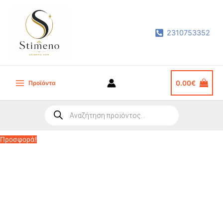
Μετάβαση
στο
2310753352
περιεχόμενο
Προϊόντα
0.00
€
Main
Menu
Products
search
Προσφορά!