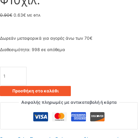
Φ10χιλ.
Original
Η
0.90
€
0.63
€
ΜΕ ΦΠΑ
price
τρέχουσα
was:
τιμή
Δωρεάν μεταφορικά για αγορές άνω των 70€
0.90€.
είναι:
Διαθεσιμότητα:
998 σε απόθεμα
0.63€.
Μαστός
/
Προσθήκη στο καλάθι
Νίπελ
Ασφαλής πληρωμές με αντικαταβολή ή κάρτα
Μεταλλικός
Ολόπασος
Σωλήνας