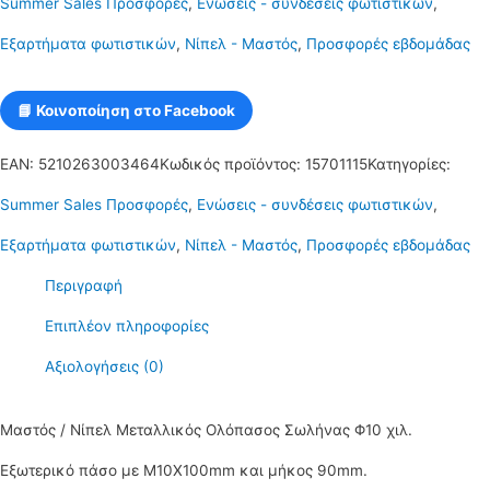
Summer Sales Προσφορές
,
Ενώσεις - συνδέσεις φωτιστικών
,
μήκος
Εξαρτήματα φωτιστικών
,
Νίπελ - Μαστός
,
Προσφορές εβδομάδας
90mm
Φ10χιλ.
📘 Κοινοποίηση στο Facebook
ποσότητα
EAN:
5210263003464
Κωδικός προϊόντος:
15701115
Κατηγορίες:
Summer Sales Προσφορές
,
Ενώσεις - συνδέσεις φωτιστικών
,
Εξαρτήματα φωτιστικών
,
Νίπελ - Μαστός
,
Προσφορές εβδομάδας
Περιγραφή
Επιπλέον πληροφορίες
Αξιολογήσεις (0)
Μαστός / Νίπελ Μεταλλικός Ολόπασος Σωλήνας Φ10 χιλ.
Εξωτερικό πάσο με Μ10Χ100mm και μήκος 90mm.