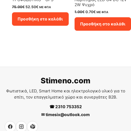
2W Ψυχρό
Original
Η
75.00
€
52.50
€
ΜΕ ΦΠΑ
price
τρέχουσα
Original
Η
1.00
€
0.70
€
ΜΕ ΦΠΑ
was:
τιμή
price
τρέχουσα
Προσθήκη στο καλάθι
75.00€.
είναι:
was:
τιμή
Προσθήκη στο καλάθι
52.50€.
1.00€.
είναι:
0.70€.
Stimeno.com
Φωτιστικά, LED, Smart Home και ηλεκτρολογικό υλικό για το
σπίτι, τον επαγγελματικό χώρο και συνεργάτες B2B.
☎ 2310 753352
✉ timesix@outlook.com