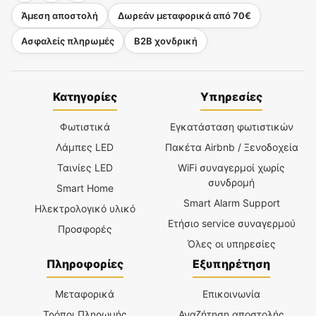
Άμεση αποστολή
Δωρεάν μεταφορικά από 70€
Ασφαλείς πληρωμές
B2B χονδρική
Κατηγορίες
Υπηρεσίες
Φωτιστικά
Εγκατάσταση φωτιστικών
Λάμπες LED
Πακέτα Airbnb / Ξενοδοχεία
Ταινίες LED
WiFi συναγερμοί χωρίς
συνδρομή
Smart Home
Smart Alarm Support
Ηλεκτρολογικό υλικό
Ετήσιο service συναγερμού
Προσφορές
Όλες οι υπηρεσίες
Πληροφορίες
Εξυπηρέτηση
Μεταφορικά
Επικοινωνία
Τρόποι Πληρωμής
Αναζήτηση αποστολής