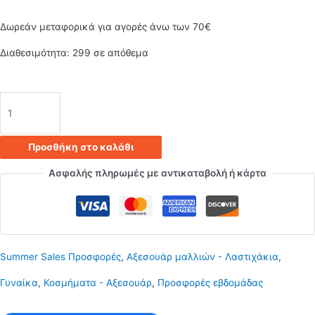
was:
τιμή
Δωρεάν μεταφορικά για αγορές άνω των 70€
0.56€.
είναι:
Διαθεσιμότητα:
299 σε απόθεμα
0.39€.
Λαστιχάκι
μαλλιών
Προσθήκη στο καλάθι
1
Ασφαλής πληρωμές με αντικαταβολή ή κάρτα
τεμάχιο
σκούρο
μωβ
Summer Sales Προσφορές
,
Αξεσουάρ μαλλιών - Λαστιχάκια
,
ποσότητα
Γυναίκα
,
Κοσμήματα - Αξεσουάρ
,
Προσφορές εβδομάδας