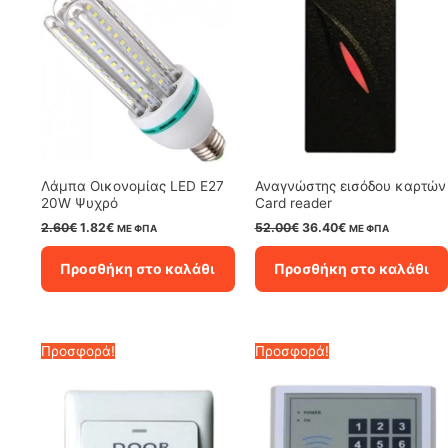
Λάμπα Οικονομίας LED E27
Αναγνώστης εισόδου καρτών
20W Ψυχρό
Card reader
Original
Η
Original
Η
2.60
€
1.82
€
52.00
€
36.40
€
ΜΕ ΦΠΑ
ΜΕ ΦΠΑ
price
τρέχουσα
price
τρέχουσα
was:
τιμή
was:
τιμή
Προσθήκη στο καλάθι
Προσθήκη στο καλάθι
2.60€.
είναι:
52.00€.
είναι:
1.82€.
36.40€.
Προσφορά!
Προσφορά!