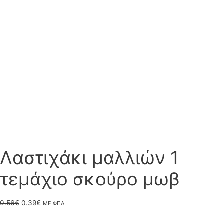
Λαστιχάκι μαλλιών 1
τεμάχιο σκούρο μωβ
Original
Η
0.56
€
0.39
€
ΜΕ ΦΠΑ
price
τρέχουσα