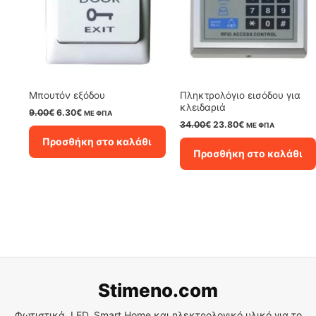
Μπουτόν εξόδου
Πληκτρολόγιο εισόδου για
κλειδαριά
Original
Η
9.00
€
6.30
€
ΜΕ ΦΠΑ
price
τρέχουσα
Original
Η
34.00
€
23.80
€
ΜΕ ΦΠΑ
was:
τιμή
price
τρέχουσα
Προσθήκη στο καλάθι
9.00€.
είναι:
was:
τιμή
Προσθήκη στο καλάθι
6.30€.
34.00€.
είναι:
23.80€.
Stimeno.com
Φωτιστικά, LED, Smart Home και ηλεκτρολογικό υλικό για το