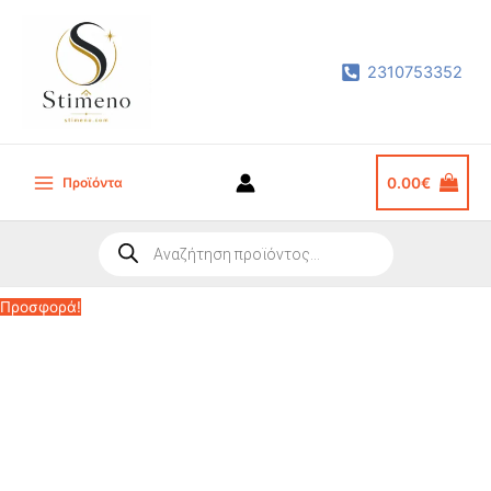
Μετάβαση
στο
2310753352
περιεχόμενο
Προϊόντα
0.00
€
Main
Menu
Products
search
Προσφορά!