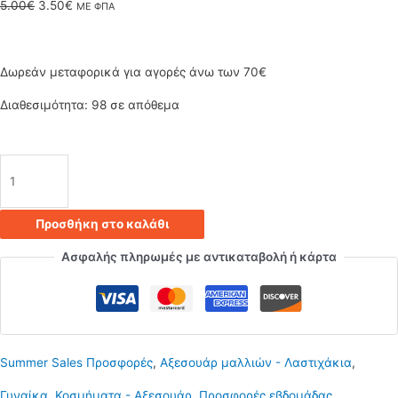
Original
Η
5.00
€
3.50
€
ΜΕ ΦΠΑ
price
τρέχουσα
was:
τιμή
Δωρεάν μεταφορικά για αγορές άνω των 70€
5.00€.
είναι:
Διαθεσιμότητα:
98 σε απόθεμα
3.50€.
Λαστιχάκια
μαλλιών
Προσθήκη στο καλάθι
σετ
Ασφαλής πληρωμές με αντικαταβολή ή κάρτα
6
τεμάχια
από
Summer Sales Προσφορές
,
Αξεσουάρ μαλλιών - Λαστιχάκια
,
γκρι
Γυναίκα
,
Κοσμήματα - Αξεσουάρ
,
Προσφορές εβδομάδας