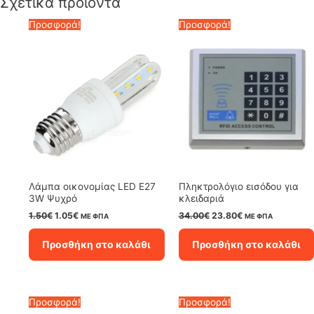
Σχετικά προϊόντα
Προσφορά!
Προσφορά!
Λάμπα oικονομίας LED E27
Πληκτρολόγιο εισόδου για
3W Ψυχρό
κλειδαριά
Original
Η
Original
Η
1.50
€
1.05
€
34.00
€
23.80
€
ΜΕ ΦΠΑ
ΜΕ ΦΠΑ
price
τρέχουσα
price
τρέχουσα
was:
τιμή
was:
τιμή
Προσθήκη στο καλάθι
Προσθήκη στο καλάθι
1.50€.
είναι:
34.00€.
είναι:
1.05€.
23.80€.
Προσφορά!
Προσφορά!