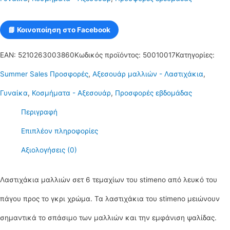
σε
λευκό
📘 Κοινοποίηση στο Facebook
του
EAN:
5210263003860
Κωδικός προϊόντος:
50010017
Κατηγορίες:
πάγου
Summer Sales Προσφορές
,
Αξεσουάρ μαλλιών - Λαστιχάκια
,
ποσότητα
Γυναίκα
,
Κοσμήματα - Αξεσουάρ
,
Προσφορές εβδομάδας
Περιγραφή
Επιπλέον πληροφορίες
Αξιολογήσεις (0)
Λαστιχάκια μαλλιών σετ 6 τεμαχίων του stimeno από λευκό του
πάγου προς το γκρι χρώμα. Τα λαστιχάκια του stimeno μειώνουν
σημαντικά το σπάσιμο των μαλλιών και την εμφάνιση ψαλίδας.