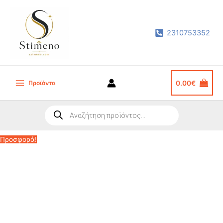
Μετάβαση
στο
2310753352
περιεχόμενο
Προϊόντα
0.00
€
Main
Menu
Products
search
Προσφορά!