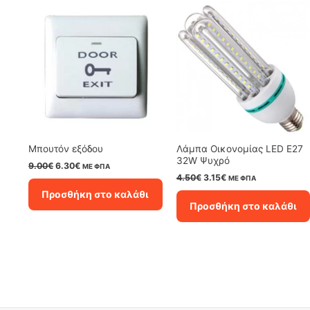
Μπουτόν εξόδου
Λάμπα Οικονομίας LED E27
32W Ψυχρό
Original
Η
9.00
€
6.30
€
ΜΕ ΦΠΑ
price
τρέχουσα
Original
Η
4.50
€
3.15
€
ΜΕ ΦΠΑ
was:
τιμή
price
τρέχουσα
Προσθήκη στο καλάθι
9.00€.
είναι:
was:
τιμή
Προσθήκη στο καλάθι
6.30€.
4.50€.
είναι:
3.15€.