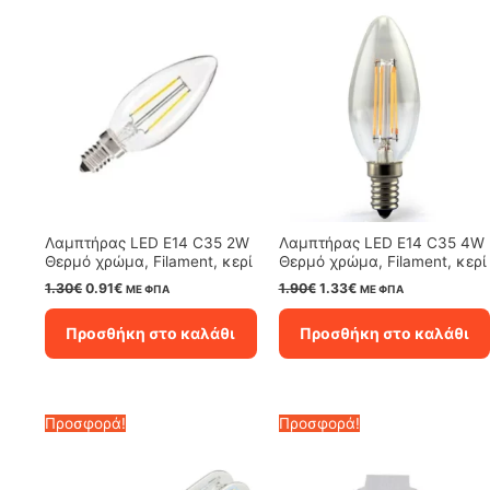
Λαμπτήρας LED E14 C35 2W
Λαμπτήρας LED E14 C35 4W
Θερμό χρώμα, Filament, κερί
Θερμό χρώμα, Filament, κερί
Original
Η
Original
Η
1.30
€
0.91
€
1.90
€
1.33
€
ΜΕ ΦΠΑ
ΜΕ ΦΠΑ
price
τρέχουσα
price
τρέχουσα
was:
τιμή
was:
τιμή
Προσθήκη στο καλάθι
Προσθήκη στο καλάθι
1.30€.
είναι:
1.90€.
είναι:
0.91€.
1.33€.
Προσφορά!
Προσφορά!