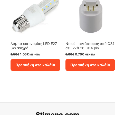
Λάμπα oικονομίας LED E27
Ντουί – αντάπτορας από G24
3W Ψυχρό
σε E27/E26 με 4 pin
Original
Η
Original
Η
1.50
€
1.05
€
1.00
€
0.70
€
ΜΕ ΦΠΑ
ΜΕ ΦΠΑ
price
τρέχουσα
price
τρέχουσα
was:
τιμή
was:
τιμή
Προσθήκη στο καλάθι
Προσθήκη στο καλάθι
1.50€.
είναι:
1.00€.
είναι:
1.05€.
0.70€.
Stimeno.com