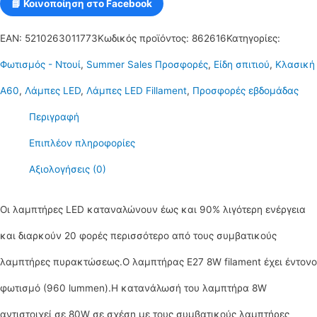
📘 Κοινοποίηση στο Facebook
EAN:
5210263011773
Κωδικός προϊόντος:
862616
Κατηγορίες:
Φωτισμός - Ντουί
,
Summer Sales Προσφορές
,
Είδη σπιτιού
,
Κλασική
Α60
,
Λάμπες LED
,
Λάμπες LED Fillament
,
Προσφορές εβδομάδας
Περιγραφή
Επιπλέον πληροφορίες
Αξιολογήσεις (0)
Οι λαμπτήρες LED καταναλώνουν έως και 90% λιγότερη ενέργεια
και διαρκούν 20 φορές περισσότερο από τους συμβατικούς
λαμπτήρες πυρακτώσεως.Ο λαμπτήρας Ε27 8W filament έχει έντονο
φωτισμό (960 lummen).Η κατανάλωσή του λαμπτήρα 8W
αντιστοιχεί σε 80W σε σχέση με τους συμβατικούς λαμπτήρες