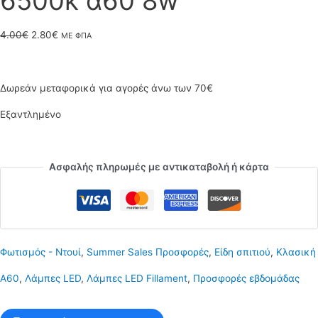
6500k α60 8w
Original
Η
4.00
€
2.80
€
ΜΕ ΦΠΑ
price
τρέχουσα
was:
τιμή
Δωρεάν μεταφορικά για αγορές άνω των 70€
4.00€.
είναι:
Εξαντλημένο
2.80€.
Ασφαλής πληρωμές με αντικαταβολή ή κάρτα
Φωτισμός - Ντουί
,
Summer Sales Προσφορές
,
Είδη σπιτιού
,
Κλασική
Α60
,
Λάμπες LED
,
Λάμπες LED Fillament
,
Προσφορές εβδομάδας