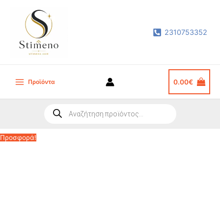
Μετάβαση
στο
2310753352
περιεχόμενο
Προϊόντα
0.00
€
Main
Menu
Products
search
Προσφορά!