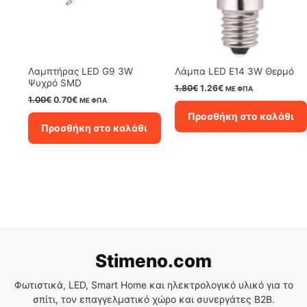
Λαμπτήρας LED G9 3W
Λάμπα LED Ε14 3W Θερμό
Ψυχρό SMD
Original
Η
1.80
€
1.26
€
ΜΕ ΦΠΑ
price
τρέχουσα
Original
Η
1.00
€
0.70
€
ΜΕ ΦΠΑ
was:
τιμή
price
τρέχουσα
Προσθήκη στο καλάθι
1.80€.
είναι:
was:
τιμή
Προσθήκη στο καλάθι
1.26€.
1.00€.
είναι:
0.70€.
Stimeno.com
Φωτιστικά, LED, Smart Home και ηλεκτρολογικό υλικό για το
σπίτι, τον επαγγελματικό χώρο και συνεργάτες B2B.