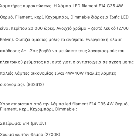
λαμπτήρες πυρακτώσεως. H λάμπα LED filament E14 C35 4W
Θερμό, Filament, κερί, Κεχριμπάρι, Dimmable διάρκεια ζωής LED
είναι περίπου 20.000 ώρες. Ανοιχτό χρώμα – ζεστό λευκό (2700
Kelvin). Φωτίζει αμέσως μόλις το ανάψετε. Ενεργειακή κλάση
απόδοσης A+. .Σας βοηθά να μειώσετε τους λογαριασμούς του
ηλεκτρικού ρεύματος και αυτό γιατί η αντιστοιχεία σε σχέση με τις
παλιές λάμπες οικονομίας είναι 4W=40W (παλιές λάμπες
οικονομίας). (862612)
Χαρακτηριστικά από την λάμπα led filament E14 C35 4W Θερμό,
Filament, κερί, Κεχριμπάρι, Dimmable :
Σπείρωμα: Ε14 (μινιόν)
Χρώμα φωτός: Θεμρό (2700Κ)