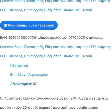
Summer Sales Προσφορές
,
Είδη σπιτιού
,
Κερί
,
Λάμπες LED
,
Λάμπες
Θερμό,
LED Fillament
,
Προσφορές εβδομάδας
,
Φωτισμός - Ντουί
Filament,
κερί,
📘 Κοινοποίηση στο Facebook
Κεχριμπάρι,
EAN:
5210263000715
Κωδικός προϊόντος:
01702021
Κατηγορίες:
Dimmable
Summer Sales Προσφορές
,
Είδη σπιτιού
,
Κερί
,
Λάμπες LED
,
Λάμπες
ποσότητα
LED Fillament
,
Προσφορές εβδομάδας
,
Φωτισμός - Ντουί
Περιγραφή
Επιπλέον πληροφορίες
Αξιολογήσεις (0)
Οι λαμπτήρες LED καταναλώνουν έως και 90% λιγότερη ενέργεια
και διαρκούν 20 φορές περισσότερο από τους συμβατικούς