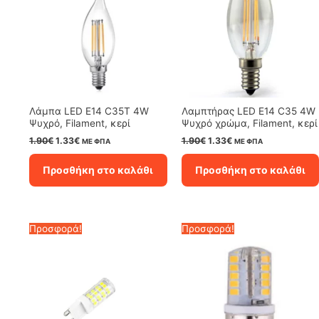
Λάμπα LED E14 C35T 4W
Λαμπτήρας LED E14 C35 4W
Ψυχρό, Filament, κερί
Ψυχρό χρώμα, Filament, κερί
Original
Η
Original
Η
1.90
€
1.33
€
1.90
€
1.33
€
ΜΕ ΦΠΑ
ΜΕ ΦΠΑ
price
τρέχουσα
price
τρέχουσα
was:
τιμή
was:
τιμή
Προσθήκη στο καλάθι
Προσθήκη στο καλάθι
1.90€.
είναι:
1.90€.
είναι:
1.33€.
1.33€.
Προσφορά!
Προσφορά!