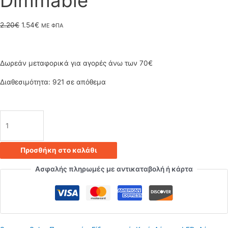
Dimmable
Original
Η
2.20
€
1.54
€
ΜΕ ΦΠΑ
price
τρέχουσα
was:
τιμή
Δωρεάν μεταφορικά για αγορές άνω των 70€
2.20€.
είναι:
Διαθεσιμότητα:
921 σε απόθεμα
1.54€.
Λάμπα
LED
Προσθήκη στο καλάθι
filament
Ασφαλής πληρωμές με αντικαταβολή ή κάρτα
E14
C35
4W