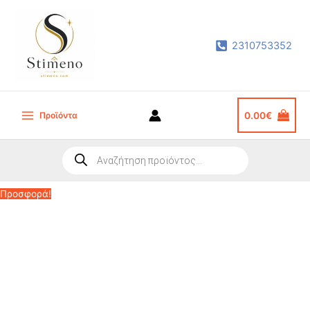
Μετάβαση
στο
2310753352
περιεχόμενο
Προϊόντα
0.00
€
Main
Menu
Products
search
Προσφορά!