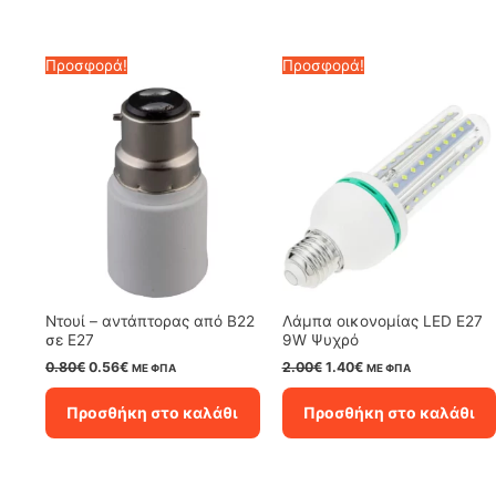
Προσφορά!
Προσφορά!
Ντουί – αντάπτορας από B22
Λάμπα οικονομίας LED E27
σε Ε27
9W Ψυχρό
Original
Η
Original
Η
0.80
€
0.56
€
2.00
€
1.40
€
ΜΕ ΦΠΑ
ΜΕ ΦΠΑ
price
τρέχουσα
price
τρέχουσα
was:
τιμή
was:
τιμή
Προσθήκη στο καλάθι
Προσθήκη στο καλάθι
0.80€.
είναι:
2.00€.
είναι:
0.56€.
1.40€.