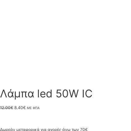
Λάμπα led 50W IC
Original
Η
12.00
€
8.40
€
ΜΕ ΦΠΑ
price
τρέχουσα
was:
τιμή
Δωρεάν μεταφορικά για αγορές άνω των 70€