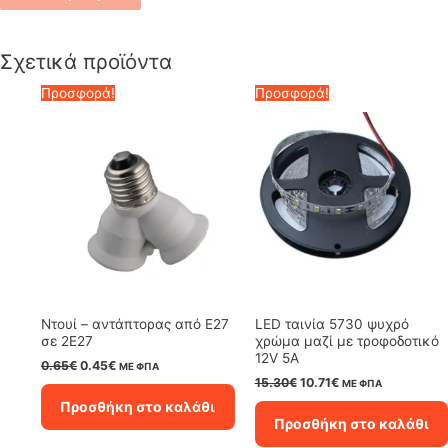
Σχετικά προϊόντα
Προσφορά!
Προσφορά!
Ντουί – αντάπτορας από E27
LED ταινία 5730 ψυχρό
σε 2E27
χρώμα μαζί με τροφοδοτικό
12V 5A
Original
Η
0.65
€
0.45
€
ΜΕ ΦΠΑ
price
τρέχουσα
Original
Η
15.30
€
10.71
€
ΜΕ ΦΠΑ
was:
τιμή
price
τρέχουσα
Προσθήκη στο καλάθι
0.65€.
είναι:
was:
τιμή
Προσθήκη στο καλάθι
0.45€.
15.30€.
είναι:
10.71€.