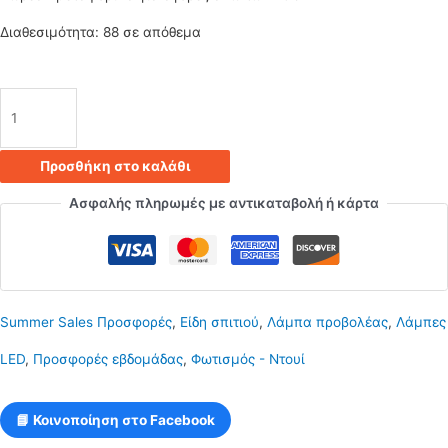
12.00€.
είναι:
Διαθεσιμότητα:
88 σε απόθεμα
8.40€.
Λάμπα
led
Προσθήκη στο καλάθι
50W
Ασφαλής πληρωμές με αντικαταβολή ή κάρτα
IC
ποσότητα
Summer Sales Προσφορές
,
Είδη σπιτιού
,
Λάμπα προβολέας
,
Λάμπες
LED
,
Προσφορές εβδομάδας
,
Φωτισμός - Ντουί
📘 Κοινοποίηση στο Facebook