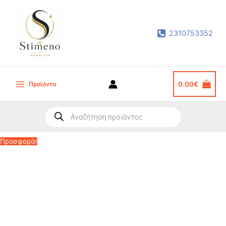
Μετάβαση
στο
2310753352
περιεχόμενο
Προϊόντα
0.00
€
Main
Menu
Products
search
Προσφορά!