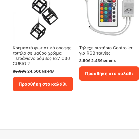
Κρεμαστό φωτιστικό οροφής
Τηλεχειριστήριο Controller
τριπλό σε μαύρο χρώμα
για RGB ταινίες
Τετράγωνο ρόμβος E27 C30
Original
Η
3.50
€
2.45
€
ΜΕ ΦΠΑ
CUBIO 2
price
τρέχουσα
was:
τιμή
Original
Η
35.00
€
24.50
€
ΜΕ ΦΠΑ
Προσθήκη στο καλάθι
3.50€.
είναι:
price
τρέχουσα
2.45€.
was:
τιμή
Προσθήκη στο καλάθι
35.00€.
είναι:
24.50€.