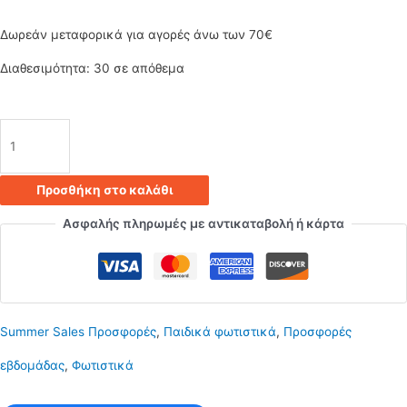
was:
τιμή
Δωρεάν μεταφορικά για αγορές άνω των 70€
3.00€.
είναι:
Διαθεσιμότητα:
30 σε απόθεμα
2.10€.
Κρεμαστό
φωτιστικό
Προσθήκη στο καλάθι
οροφής
Ασφαλής πληρωμές με αντικαταβολή ή κάρτα
E27
γκρι
ποσότητα
Summer Sales Προσφορές
,
Παιδικά φωτιστικά
,
Προσφορές
εβδομάδας
,
Φωτιστικά