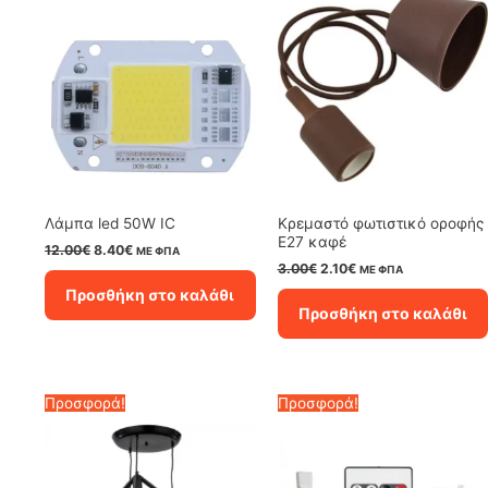
Λάμπα led 50W IC
Κρεμαστό φωτιστικό οροφής
E27 καφέ
Original
Η
12.00
€
8.40
€
ΜΕ ΦΠΑ
price
τρέχουσα
Original
Η
3.00
€
2.10
€
ΜΕ ΦΠΑ
was:
τιμή
price
τρέχουσα
Προσθήκη στο καλάθι
12.00€.
είναι:
was:
τιμή
Προσθήκη στο καλάθι
8.40€.
3.00€.
είναι:
2.10€.
Προσφορά!
Προσφορά!