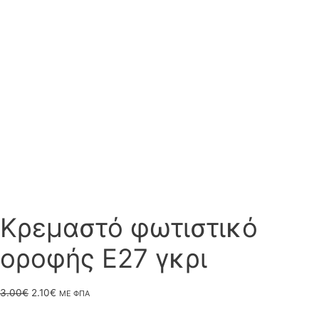
Κρεμαστό φωτιστικό
οροφής E27 γκρι
Original
Η
3.00
€
2.10
€
ΜΕ ΦΠΑ
price
τρέχουσα