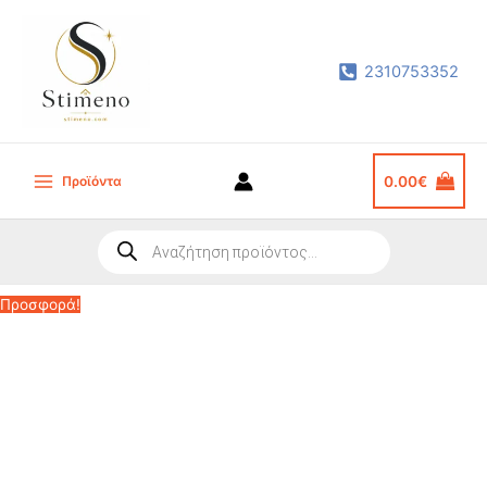
Μετάβαση
στο
2310753352
περιεχόμενο
Προϊόντα
0.00
€
Main
Menu
Products
search
Προσφορά!