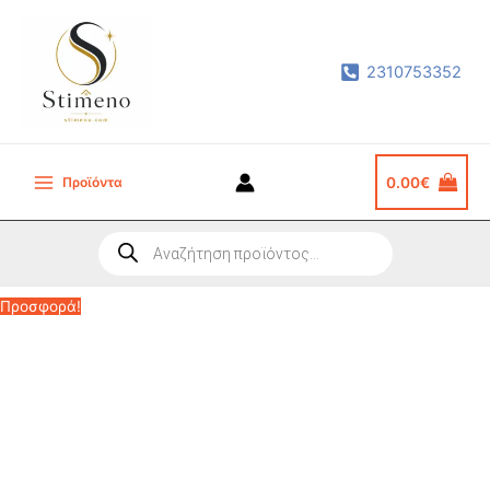
Μετάβαση
στο
2310753352
περιεχόμενο
Προϊόντα
0.00
€
Main
Menu
Products
search
Προσφορά!