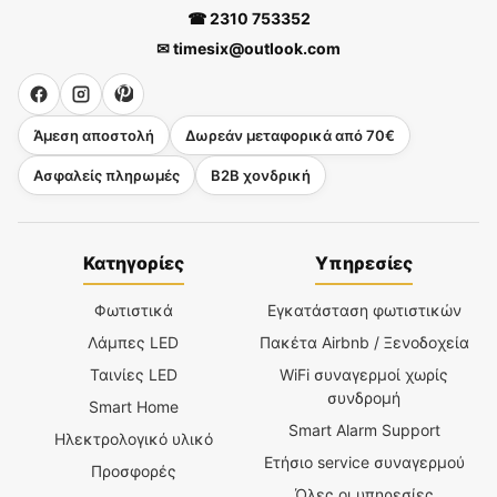
☎ 2310 753352
✉ timesix@outlook.com
Άμεση αποστολή
Δωρεάν μεταφορικά από 70€
Ασφαλείς πληρωμές
B2B χονδρική
Κατηγορίες
Υπηρεσίες
Φωτιστικά
Εγκατάσταση φωτιστικών
Λάμπες LED
Πακέτα Airbnb / Ξενοδοχεία
Ταινίες LED
WiFi συναγερμοί χωρίς
συνδρομή
Smart Home
Smart Alarm Support
Ηλεκτρολογικό υλικό
Ετήσιο service συναγερμού
Προσφορές
Όλες οι υπηρεσίες