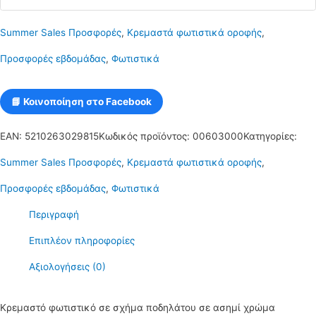
σχήμα
Summer Sales Προσφορές
,
Κρεμαστά φωτιστικά οροφής
,
ποδηλάτου
Προσφορές εβδομάδας
,
Φωτιστικά
σε
ασημί
📘 Κοινοποίηση στο Facebook
χρώμα
EAN:
5210263029815
Κωδικός προϊόντος:
00603000
Κατηγορίες:
με
Summer Sales Προσφορές
,
Κρεμαστά φωτιστικά οροφής
,
κόκκινα
Προσφορές εβδομάδας
,
Φωτιστικά
καλώδια
Περιγραφή
E27
Επιπλέον πληροφορίες
C10
Αξιολογήσεις (0)
BIKES
ποσότητα
Κρεμαστό φωτιστικό σε σχήμα ποδηλάτου σε ασημί χρώμα