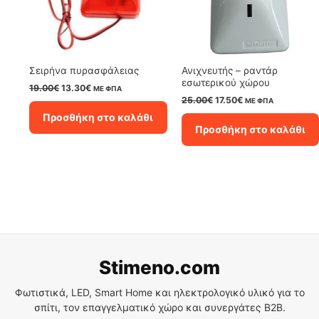
Σειρήνα πυρασφάλειας
Ανιχνευτής – ραντάρ
εσωτερικού χώρου
Original
Η
19.00
€
13.30
€
ΜΕ ΦΠΑ
price
τρέχουσα
Original
Η
25.00
€
17.50
€
ΜΕ ΦΠΑ
was:
τιμή
price
τρέχουσα
Προσθήκη στο καλάθι
19.00€.
είναι:
was:
τιμή
Προσθήκη στο καλάθι
13.30€.
25.00€.
είναι:
17.50€.
Stimeno.com
Φωτιστικά, LED, Smart Home και ηλεκτρολογικό υλικό για το
σπίτι, τον επαγγελματικό χώρο και συνεργάτες B2B.