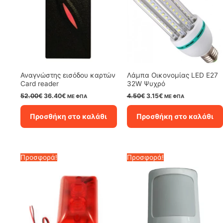
Αναγνώστης εισόδου καρτών
Λάμπα Οικονομίας LED E27
Card reader
32W Ψυχρό
Original
Η
Original
Η
52.00
€
36.40
€
4.50
€
3.15
€
ΜΕ ΦΠΑ
ΜΕ ΦΠΑ
price
τρέχουσα
price
τρέχουσα
was:
τιμή
was:
τιμή
Προσθήκη στο καλάθι
Προσθήκη στο καλάθι
52.00€.
είναι:
4.50€.
είναι:
36.40€.
3.15€.
Προσφορά!
Προσφορά!