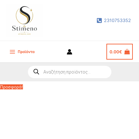
Μετάβαση
στο
2310753352
περιεχόμενο
Προϊόντα
0.00
€
Main
Menu
Products
search
Προσφορά!