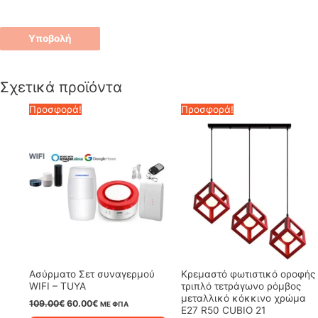
Σχετικά προϊόντα
Προσφορά!
Προσφορά!
Ασύρματο Σετ συναγερμού
Κρεμαστό φωτιστικό οροφής
WIFI – TUYA
τριπλό τετράγωνο ρόμβος
μεταλλικό κόκκινο χρώμα
Original
Η
109.00
€
60.00
€
ΜΕ ΦΠΑ
E27 R50 CUBIO 21
price
τρέχουσα