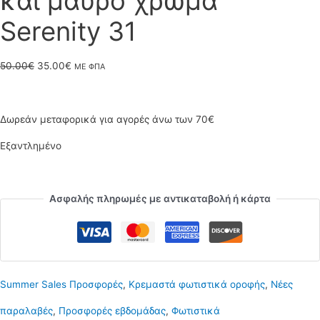
και μαύρο χρώμα
Serenity 31
Original
Η
50.00
€
35.00
€
ΜΕ ΦΠΑ
price
τρέχουσα
was:
τιμή
Δωρεάν μεταφορικά για αγορές άνω των 70€
50.00€.
είναι:
Εξαντλημένο
35.00€.
Ασφαλής πληρωμές με αντικαταβολή ή κάρτα
Summer Sales Προσφορές
,
Κρεμαστά φωτιστικά οροφής
,
Νέες
παραλαβές
,
Προσφορές εβδομάδας
,
Φωτιστικά