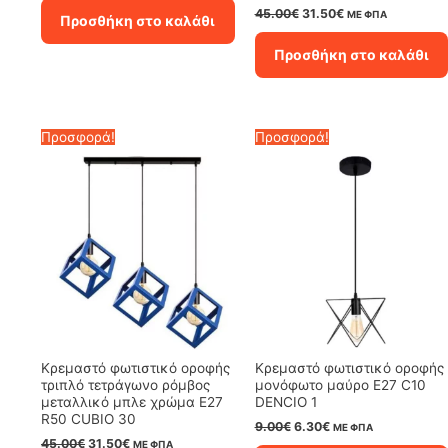
was:
τιμή
Original
Η
45.00
€
31.50
€
ΜΕ ΦΠΑ
Προσθήκη στο καλάθι
109.00€.
είναι:
price
τρέχουσα
60.00€.
was:
τιμή
Προσθήκη στο καλάθι
45.00€.
είναι:
31.50€.
Προσφορά!
Προσφορά!
Κρεμαστό φωτιστικό οροφής
Κρεμαστό φωτιστικό οροφής
τριπλό τετράγωνο ρόμβος
μονόφωτο μαύρο E27 C10
μεταλλικό μπλε χρώμα E27
DENCIO 1
R50 CUBIO 30
Original
Η
9.00
€
6.30
€
ΜΕ ΦΠΑ
price
τρέχουσα
Original
Η
45.00
€
31.50
€
ΜΕ ΦΠΑ