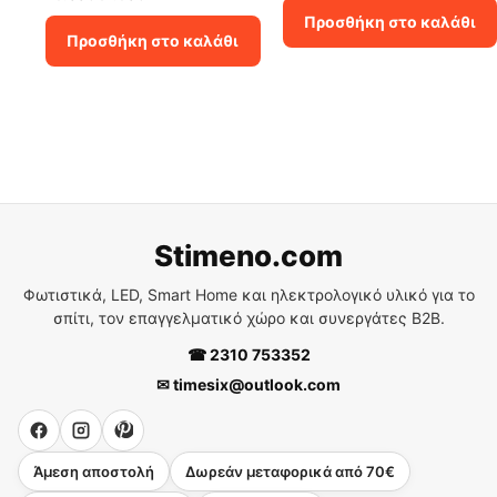
was:
τιμή
price
τρέχουσα
Προσθήκη στο καλάθι
9.00€.
είναι:
was:
τιμή
Προσθήκη στο καλάθι
6.30€.
45.00€.
είναι:
31.50€.
Stimeno.com
Φωτιστικά, LED, Smart Home και ηλεκτρολογικό υλικό για το
σπίτι, τον επαγγελματικό χώρο και συνεργάτες B2B.
☎ 2310 753352
✉ timesix@outlook.com
Άμεση αποστολή
Δωρεάν μεταφορικά από 70€