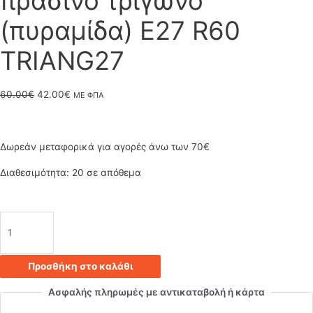
πράσινο τρίγωνο
(πυραμίδα) E27 R60
TRIANG27
Original
Η
60.00
€
42.00
€
ΜΕ ΦΠΑ
price
τρέχουσα
was:
τιμή
Δωρεάν μεταφορικά για αγορές άνω των 70€
60.00€.
είναι:
Διαθεσιμότητα:
20 σε απόθεμα
42.00€.
Κρεμαστό
φωτιστικό
Προσθήκη στο καλάθι
οροφής
Ασφαλής πληρωμές με αντικαταβολή ή κάρτα
τριπλό