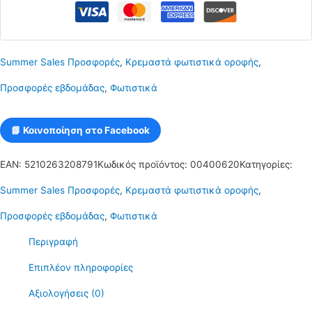
με
κόκκινο,
Summer Sales Προσφορές
,
Κρεμαστά φωτιστικά οροφής
,
κίτρινο
Προσφορές εβδομάδας
,
Φωτιστικά
και
πράσινο
📘 Κοινοποίηση στο Facebook
τρίγωνο
EAN:
5210263208791
Κωδικός προϊόντος:
00400620
Κατηγορίες:
(πυραμίδα)
Summer Sales Προσφορές
,
Κρεμαστά φωτιστικά οροφής
,
E27
Προσφορές εβδομάδας
,
Φωτιστικά
R60
Περιγραφή
TRIANG27
Επιπλέον πληροφορίες
ποσότητα
Αξιολογήσεις (0)