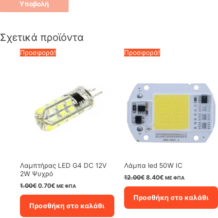
Σχετικά προϊόντα
Προσφορά!
Προσφορά!
Λαμπτήρας LED G4 DC 12V
Λάμπα led 50W IC
2W Ψυχρό
Original
Η
12.00
€
8.40
€
ΜΕ ΦΠΑ
price
τρέχουσα
Original
Η
1.00
€
0.70
€
ΜΕ ΦΠΑ
was:
τιμή
price
τρέχουσα
Προσθήκη στο καλάθι
12.00€.
είναι:
was:
τιμή
Προσθήκη στο καλάθι
8.40€.
1.00€.
είναι:
0.70€.