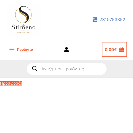
Μετάβαση
στο
2310753352
περιεχόμενο
Προϊόντα
0.00
€
Main
Menu
Products
search
Προσφορά!