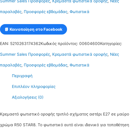
Summer Sales Προσφορές
,
Κρεμαστά φωτιστικά οροφής
,
Νέες
Ε27
παραλαβές
,
Προσφορές εβδομάδας
,
Φωτιστικά
σε
λευκό
📘 Κοινοποίηση στο Facebook
χρώμα
EAN:
5210263174362
Κωδικός προϊόντος:
00604600
Κατηγορίες:
R60
Summer Sales Προσφορές
,
Κρεμαστά φωτιστικά οροφής
,
Νέες
STAR8
παραλαβές
,
Προσφορές εβδομάδας
,
Φωτιστικά
ποσότητα
Περιγραφή
Επιπλέον πληροφορίες
Αξιολογήσεις (0)
Κρεμαστό φωτιστικό οροφής τριπλό σχήματος αστέρι Ε27 σε μαύρο
χρώμα R50 STAR8. Το φωτιστικό αυτό είναι ιδανικό για τοποθέτηση