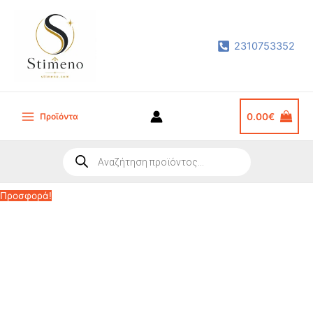
Μετάβαση
στο
2310753352
περιεχόμενο
Προϊόντα
0.00
€
Main
Menu
Products
search
Προσφορά!