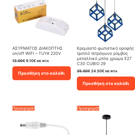
ΑΣΥΡΜΑΤΟΣ ΔΙΑΚΟΠΤΗΣ
Κρεμαστό φωτιστικό οροφής
on/off WIFI – TUYA 220V
τριπλό τετράγωνο ρόμβος
μεταλλικό μπλε χρώμα E27
Original
Η
13.00
€
9.10
€
ΜΕ ΦΠΑ
C30 CUBIO 29
price
τρέχουσα
was:
τιμή
Original
Η
35.00
€
24.50
€
ΜΕ ΦΠΑ
Προσθήκη στο καλάθι
13.00€.
είναι:
price
τρέχουσα
9.10€.
was:
τιμή
Προσθήκη στο καλάθι
35.00€.
είναι:
24.50€.
Προσφορά!
Προσφορά!