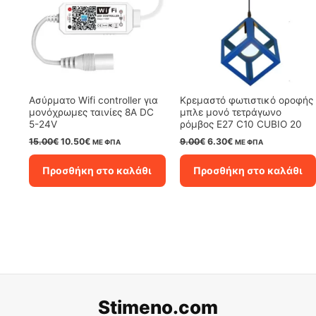
Ασύρματο Wifi controller για
Κρεμαστό φωτιστικό οροφής
μονόχρωμες ταινίες 8A DC
μπλε μονό τετράγωνο
5-24V
ρόμβος Ε27 C10 CUBIO 20
Original
Η
Original
Η
15.00
€
10.50
€
9.00
€
6.30
€
ΜΕ ΦΠΑ
ΜΕ ΦΠΑ
price
τρέχουσα
price
τρέχουσα
was:
τιμή
was:
τιμή
Προσθήκη στο καλάθι
Προσθήκη στο καλάθι
15.00€.
είναι:
9.00€.
είναι:
10.50€.
6.30€.
Stimeno.com