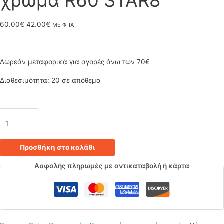
χρώμα R60 STAR8
Original
Η
60.00
€
42.00
€
ΜΕ ΦΠΑ
price
τρέχουσα
was:
τιμή
Δωρεάν μεταφορικά για αγορές άνω των 70€
60.00€.
είναι:
Διαθεσιμότητα:
20 σε απόθεμα
42.00€.
Κρεμαστό
φωτιστικό
Προσθήκη στο καλάθι
οροφής
Ασφαλής πληρωμές με αντικαταβολή ή κάρτα
τριπλό
σχήματος
αστέρι