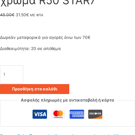
χρώμα R50 STAR7
Original
Η
45.00
€
31.50
€
ΜΕ ΦΠΑ
price
τρέχουσα
was:
τιμή
Δωρεάν μεταφορικά για αγορές άνω των 70€
45.00€.
είναι:
Διαθεσιμότητα:
20 σε απόθεμα
31.50€.
Κρεμαστό
φωτιστικό
Προσθήκη στο καλάθι
οροφής
Ασφαλής πληρωμές με αντικαταβολή ή κάρτα
τριπλό
σχήματος
αστέρι