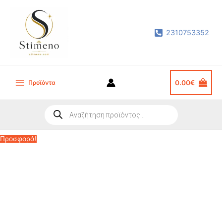
Μετάβαση
στο
2310753352
περιεχόμενο
Προϊόντα
0.00
€
Main
Menu
Products
search
Προσφορά!