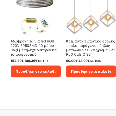
Αδιάβροχη ταινία led RGB
Κρεμαστό φωτιστικό οροφής
220V 5050SMD 40 μέτρα
τριπλό τετράγωνο ρόμβος
μαζί με τηλεχειριστήριο και
μεταλλικό λευκό χρώμα Ε27
το τροφοδοτικό
R60 CUBIO 33
Original
Η
Original
Η
154.80
€
108.36
€
60.00
€
42.00
€
ΜΕ ΦΠΑ
ΜΕ ΦΠΑ
price
τρέχουσα
price
τρέχουσα
was:
τιμή
was:
τιμή
Προσθήκη στο καλάθι
Προσθήκη στο καλάθι
154.80€.
είναι:
60.00€.
είναι:
108.36€.
42.00€.