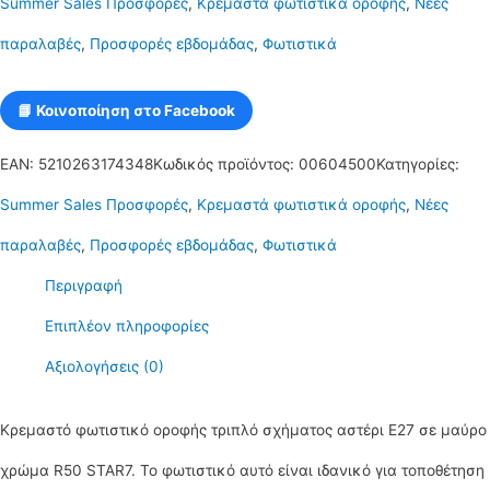
Summer Sales Προσφορές
,
Κρεμαστά φωτιστικά οροφής
,
Νέες
Ε27
παραλαβές
,
Προσφορές εβδομάδας
,
Φωτιστικά
σε
λευκό
📘 Κοινοποίηση στο Facebook
χρώμα
EAN:
5210263174348
Κωδικός προϊόντος:
00604500
Κατηγορίες:
R50
Summer Sales Προσφορές
,
Κρεμαστά φωτιστικά οροφής
,
Νέες
STAR7
παραλαβές
,
Προσφορές εβδομάδας
,
Φωτιστικά
ποσότητα
Περιγραφή
Επιπλέον πληροφορίες
Αξιολογήσεις (0)
Κρεμαστό φωτιστικό οροφής τριπλό σχήματος αστέρι Ε27 σε μαύρο
χρώμα R50 STAR7. Το φωτιστικό αυτό είναι ιδανικό για τοποθέτηση