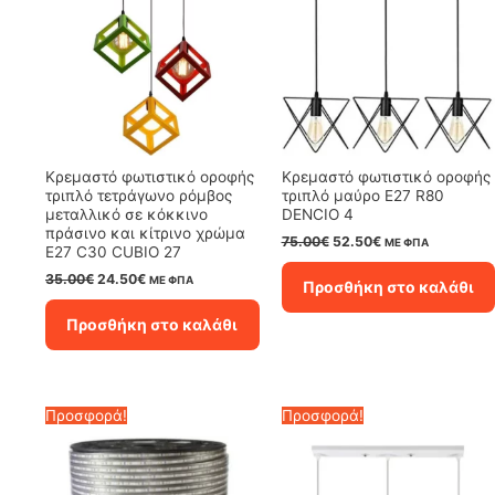
Κρεμαστό φωτιστικό οροφής
Κρεμαστό φωτιστικό οροφής
τριπλό τετράγωνο ρόμβος
τριπλό μαύρο E27 R80
μεταλλικό σε κόκκινο
DENCIO 4
πράσινο και κίτρινο χρώμα
Original
Η
75.00
€
52.50
€
ΜΕ ΦΠΑ
E27 C30 CUBIO 27
price
τρέχουσα
was:
τιμή
Original
Η
35.00
€
24.50
€
ΜΕ ΦΠΑ
Προσθήκη στο καλάθι
75.00€.
είναι:
price
τρέχουσα
52.50€.
was:
τιμή
Προσθήκη στο καλάθι
35.00€.
είναι:
24.50€.
Προσφορά!
Προσφορά!