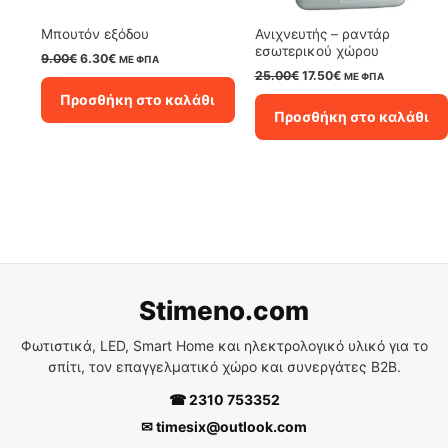
Μπουτόν εξόδου
Ανιχνευτής – ραντάρ
εσωτερικού χώρου
Original
Η
9.00
€
6.30
€
ΜΕ ΦΠΑ
price
τρέχουσα
Original
Η
25.00
€
17.50
€
ΜΕ ΦΠΑ
was:
τιμή
price
τρέχουσα
Προσθήκη στο καλάθι
9.00€.
είναι:
was:
τιμή
Προσθήκη στο καλάθι
6.30€.
25.00€.
είναι:
17.50€.
Stimeno.com
Φωτιστικά, LED, Smart Home και ηλεκτρολογικό υλικό για το
σπίτι, τον επαγγελματικό χώρο και συνεργάτες B2B.
☎ 2310 753352
✉ timesix@outlook.com