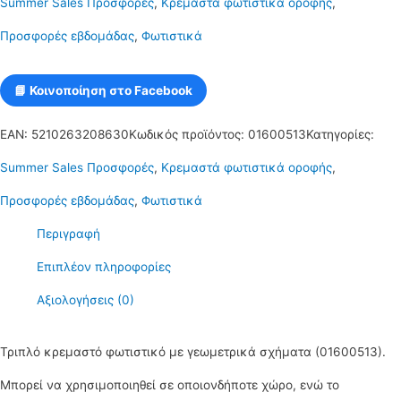
Summer Sales Προσφορές
,
Κρεμαστά φωτιστικά οροφής
,
σχήματα
Προσφορές εβδομάδας
,
Φωτιστικά
μαύρο
E27
📘 Κοινοποίηση στο Facebook
R80
EAN:
5210263208630
Κωδικός προϊόντος:
01600513
Κατηγορίες:
RICO12
Summer Sales Προσφορές
,
Κρεμαστά φωτιστικά οροφής
,
ποσότητα
Προσφορές εβδομάδας
,
Φωτιστικά
Περιγραφή
Επιπλέον πληροφορίες
Αξιολογήσεις (0)
Τριπλό κρεμαστό φωτιστικό με γεωμετρικά σχήματα (01600513).
Μπορεί να χρησιμοποιηθεί σε οποιονδήποτε χώρο, ενώ το