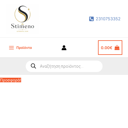
Μετάβαση
στο
2310753352
περιεχόμενο
Προϊόντα
0.00
€
Main
Menu
Products
search
Προσφορά!