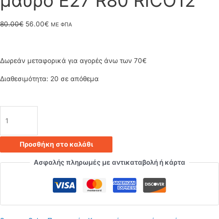
μαύρο E27 R80 RICO12
Original
Η
80.00
€
56.00
€
ΜΕ ΦΠΑ
price
τρέχουσα
was:
τιμή
Δωρεάν μεταφορικά για αγορές άνω των 70€
80.00€.
είναι:
Διαθεσιμότητα:
20 σε απόθεμα
56.00€.
Κρεμαστό
φωτιστικό
Προσθήκη στο καλάθι
οροφής
Ασφαλής πληρωμές με αντικαταβολή ή κάρτα
τριπλό
με
γεωμετρικά