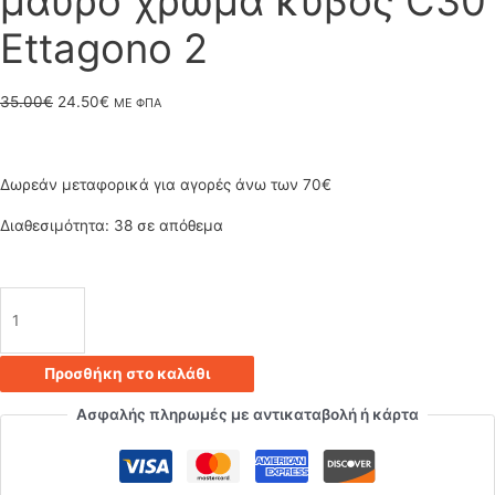
μαύρο χρώμα κύβος C30
Ettagono 2
Original
Η
35.00
€
24.50
€
ΜΕ ΦΠΑ
price
τρέχουσα
was:
τιμή
Δωρεάν μεταφορικά για αγορές άνω των 70€
35.00€.
είναι:
Διαθεσιμότητα:
38 σε απόθεμα
24.50€.
Κρεμαστό
φωτιστικό
Προσθήκη στο καλάθι
οροφής
Ασφαλής πληρωμές με αντικαταβολή ή κάρτα
τριπλό
κύβος