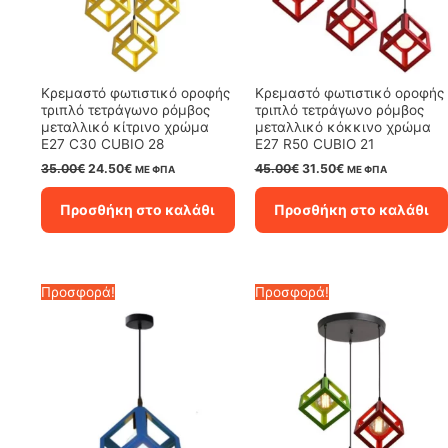
Κρεμαστό φωτιστικό οροφής
Κρεμαστό φωτιστικό οροφής
τριπλό τετράγωνο ρόμβος
τριπλό τετράγωνο ρόμβος
μεταλλικό κίτρινο χρώμα
μεταλλικό κόκκινο χρώμα
E27 C30 CUBIO 28
E27 R50 CUBIO 21
Original
Η
Original
Η
35.00
€
24.50
€
45.00
€
31.50
€
ΜΕ ΦΠΑ
ΜΕ ΦΠΑ
price
τρέχουσα
price
τρέχουσα
was:
τιμή
was:
τιμή
Προσθήκη στο καλάθι
Προσθήκη στο καλάθι
35.00€.
είναι:
45.00€.
είναι:
24.50€.
31.50€.
Προσφορά!
Προσφορά!