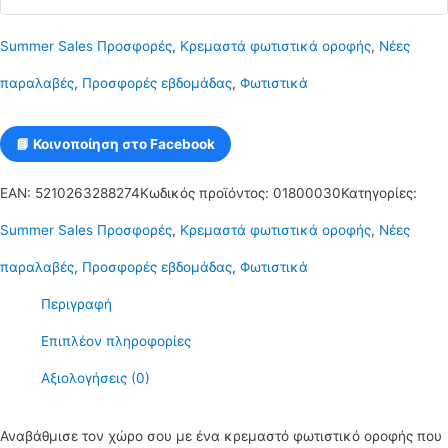
μεταλλικό
Summer Sales Προσφορές
,
Κρεμαστά φωτιστικά οροφής
,
Νέες
πλέγμα
παραλαβές
,
Προσφορές εβδομάδας
,
Φωτιστικά
σε
μαύρο
📘 Κοινοποίηση στο Facebook
χρώμα
EAN:
5210263288274
Κωδικός προϊόντος:
01800030
Κατηγορίες:
κύβος
Summer Sales Προσφορές
,
Κρεμαστά φωτιστικά οροφής
,
Νέες
C30
παραλαβές
,
Προσφορές εβδομάδας
,
Φωτιστικά
Ettagono
Περιγραφή
2
Επιπλέον πληροφορίες
ποσότητα
Αξιολογήσεις (0)
Αναβάθμισε τον χώρο σου με ένα κρεμαστό φωτιστικό οροφής που