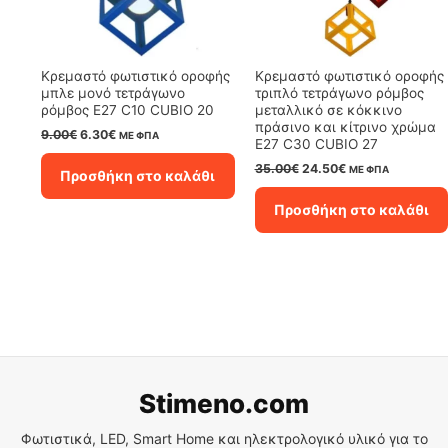
Κρεμαστό φωτιστικό οροφής
Κρεμαστό φωτιστικό οροφής
μπλε μονό τετράγωνο
τριπλό τετράγωνο ρόμβος
ρόμβος Ε27 C10 CUBIO 20
μεταλλικό σε κόκκινο
πράσινο και κίτρινο χρώμα
Original
Η
9.00
€
6.30
€
ΜΕ ΦΠΑ
E27 C30 CUBIO 27
price
τρέχουσα
was:
τιμή
Original
Η
35.00
€
24.50
€
ΜΕ ΦΠΑ
Προσθήκη στο καλάθι
9.00€.
είναι:
price
τρέχουσα
6.30€.
was:
τιμή
Προσθήκη στο καλάθι
35.00€.
είναι:
24.50€.
Stimeno.com
Φωτιστικά, LED, Smart Home και ηλεκτρολογικό υλικό για το