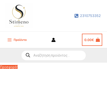
Μετάβαση
στο
2310753352
περιεχόμενο
Προϊόντα
0.00
€
Main
Menu
Products
search
Προσφορά!