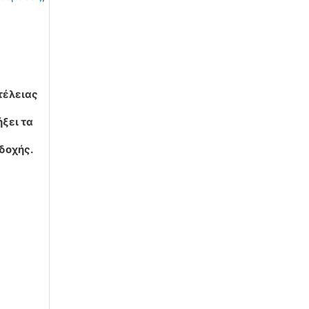
τέλειας
ξει τα
δοχής.