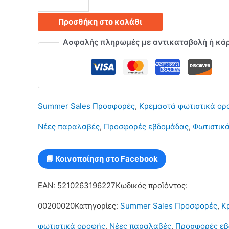
φωτιστικό
Προσθήκη στο καλάθι
οροφής
Ασφαλής πληρωμές με αντικαταβολή ή κά
με
2
λάμπες
Summer Sales Προσφορές
,
Κρεμαστά φωτιστικά ορ
G9
Νέες παραλαβές
,
Προσφορές εβδομάδας
,
Φωτιστικ
C10
σε
📘 Κοινοποίηση στο Facebook
χρυσό
EAN:
5210263196227
Κωδικός προϊόντος:
γυαλιστερό
00200020
Κατηγορίες:
Summer Sales Προσφορές
,
Κ
χρώμα
φωτιστικά οροφής
,
Νέες παραλαβές
,
Προσφορές εβ