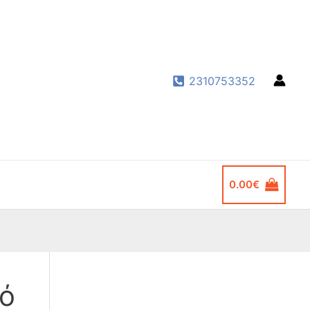
2310753352
0.00
€
κό