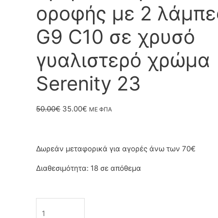
οροφής με 2 λάμπε
G9 C10 σε χρυσό
γυαλιστερό χρώμα
Serenity 23
Original
Η
50.00
€
35.00
€
ΜΕ ΦΠΑ
price
τρέχουσα
was:
τιμή
Δωρεάν μεταφορικά για αγορές άνω των 70€
50.00€.
είναι:
Διαθεσιμότητα:
18 σε απόθεμα
35.00€.
Κρεμαστό