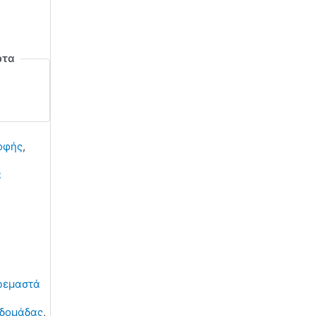
ρτα
οφής
,
ά
ρεμαστά
δομάδας
,