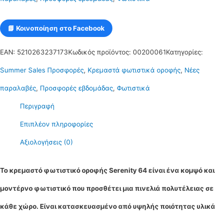
λάμπα
g9
📘 Κοινοποίηση στο Facebook
serenity
EAN:
5210263237173
Κωδικός προϊόντος:
00200061
Κατηγορίες:
64
Summer Sales Προσφορές
,
Κρεμαστά φωτιστικά οροφής
,
Νέες
ποσότητα
παραλαβές
,
Προσφορές εβδομάδας
,
Φωτιστικά
Περιγραφή
Επιπλέον πληροφορίες
Αξιολογήσεις (0)
Το κρεμαστό φωτιστικό οροφής Serenity 64 είναι ένα κομψό και
μοντέρνο φωτιστικό που προσθέτει μια πινελιά πολυτέλειας σε
κάθε χώρο. Είναι κατασκευασμένο από υψηλής ποιότητας υλικά