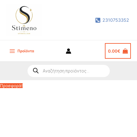
Μετάβαση
στο
2310753352
περιεχόμενο
Προϊόντα
0.00
€
Main
Menu
Products
search
Προσφορά!