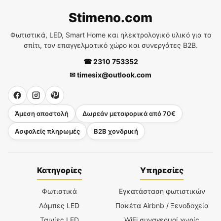
Stimeno.com
Φωτιστικά, LED, Smart Home και ηλεκτρολογικό υλικό για το
σπίτι, τον επαγγελματικό χώρο και συνεργάτες B2B.
☎ 2310 753352
✉ timesix@outlook.com
Άμεση αποστολή
Δωρεάν μεταφορικά από 70€
Ασφαλείς πληρωμές
B2B χονδρική
Κατηγορίες
Υπηρεσίες
Φωτιστικά
Εγκατάσταση φωτιστικών
Λάμπες LED
Πακέτα Airbnb / Ξενοδοχεία
Ταινίες LED
WiFi συναγερμοί χωρίς