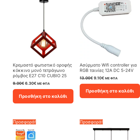
Κρεμαστό φωτιστικό οροφής
Ασύρματο Wifi controller για
κόκκινο μονό τετράγωνο
RGB ταινίες 12A DC 5-24V
ρόμβος Ε27 C10 CUBIO 25
Original
Η
13.00
€
9.10
€
ΜΕ ΦΠΑ
price
τρέχουσα
Original
Η
9.00
€
6.30
€
ΜΕ ΦΠΑ
was:
τιμή
price
τρέχουσα
Προσθήκη στο καλάθι
13.00€.
είναι:
was:
τιμή
Προσθήκη στο καλάθι
9.10€.
9.00€.
είναι:
6.30€.
Προσφορά!
Προσφορά!