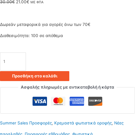
Original
Η
30.00
€
21.00
€
ΜΕ ΦΠΑ
price
τρέχουσα
was:
τιμή
Δωρεάν μεταφορικά για αγορές άνω των 70€
30.00€.
είναι:
Διαθεσιμότητα:
100 σε απόθεμα
21.00€.
Κρεμαστό
φωτιστικό
Προσθήκη στο καλάθι
οροφής
Ασφαλής πληρωμές με αντικαταβολή ή κάρτα
με
1
μπάλα
Summer Sales Προσφορές
,
Κρεμαστά φωτιστικά οροφής
,
Νέες
και
παραλαβές
,
Προσφορές εβδομάδας
,
Φωτιστικά