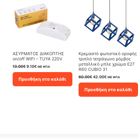
ΑΣΥΡΜΑΤΟΣ ΔΙΑΚΟΠΤΗΣ
Κρεμαστό φωτιστικό οροφής
on/off WIFI – TUYA 220V
τριπλό τετράγωνο ρόμβος
μεταλλικό μπλε χρώμα E27
Original
Η
13.00
€
9.10
€
ΜΕ ΦΠΑ
R60 CUBIO 31
price
τρέχουσα
was:
τιμή
Original
Η
60.00
€
42.00
€
ΜΕ ΦΠΑ
Προσθήκη στο καλάθι
13.00€.
είναι:
price
τρέχουσα
9.10€.
was:
τιμή
Προσθήκη στο καλάθι
60.00€.
είναι:
42.00€.