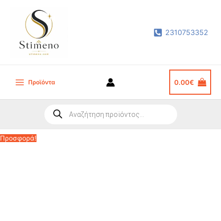
Μετάβαση
στο
2310753352
περιεχόμενο
Προϊόντα
0.00
€
Main
Menu
Products
search
Προσφορά!