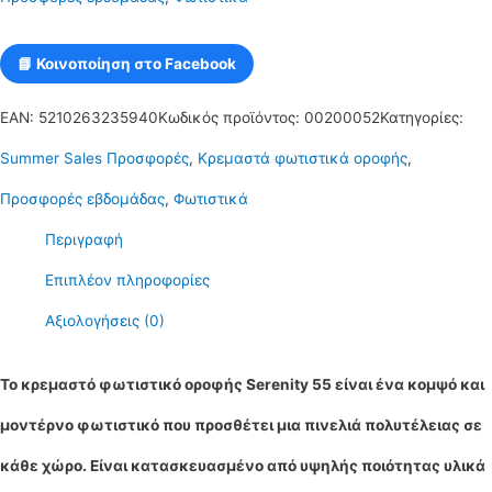
λάμπα
g9
📘 Κοινοποίηση στο Facebook
serenity
EAN:
5210263235940
Κωδικός προϊόντος:
00200052
Κατηγορίες:
55
Summer Sales Προσφορές
,
Κρεμαστά φωτιστικά οροφής
,
ποσότητα
Προσφορές εβδομάδας
,
Φωτιστικά
Περιγραφή
Επιπλέον πληροφορίες
Αξιολογήσεις (0)
Το κρεμαστό φωτιστικό οροφής Serenity 55 είναι ένα κομψό και
μοντέρνο φωτιστικό που προσθέτει μια πινελιά πολυτέλειας σε
κάθε χώρο. Είναι κατασκευασμένο από υψηλής ποιότητας υλικά