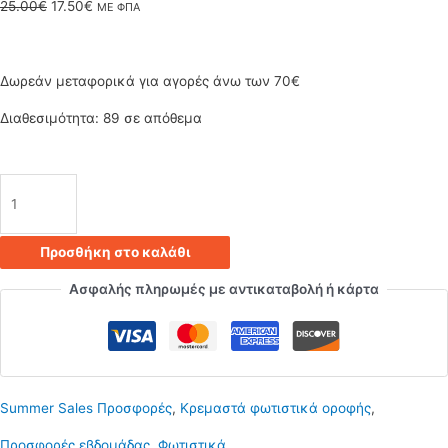
Original
Η
25.00
€
17.50
€
ΜΕ ΦΠΑ
price
τρέχουσα
was:
τιμή
Δωρεάν μεταφορικά για αγορές άνω των 70€
25.00€.
είναι:
Διαθεσιμότητα:
89 σε απόθεμα
17.50€.
Κρεμαστό
φωτιστικό
Προσθήκη στο καλάθι
οροφής
Ασφαλής πληρωμές με αντικαταβολή ή κάρτα
με
1
μπάλα
Summer Sales Προσφορές
,
Κρεμαστά φωτιστικά οροφής
,
και
Προσφορές εβδομάδας
,
Φωτιστικά