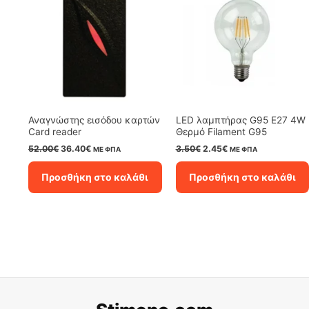
Αναγνώστης εισόδου καρτών
LED λαμπτήρας G95 E27 4W
Card reader
Θερμό Filament G95
Original
Η
Original
Η
52.00
€
36.40
€
3.50
€
2.45
€
ΜΕ ΦΠΑ
ΜΕ ΦΠΑ
price
τρέχουσα
price
τρέχουσα
was:
τιμή
was:
τιμή
Προσθήκη στο καλάθι
Προσθήκη στο καλάθι
52.00€.
είναι:
3.50€.
είναι:
36.40€.
2.45€.