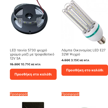
LED ταινία 5730 ψυχρό
Λάμπα Οικονομίας LED E27
χρώμα μαζί με τροφοδοτικό
32W Ψυχρό
12V 5A
Original
Η
4.50
€
3.15
€
ΜΕ ΦΠΑ
price
τρέχουσα
Original
Η
15.30
€
10.71
€
ΜΕ ΦΠΑ
was:
τιμή
price
τρέχουσα
Προσθήκη στο καλάθι
4.50€.
είναι:
was:
τιμή
Προσθήκη στο καλάθι
3.15€.
15.30€.
είναι:
10.71€.
Προσφορά!
Προσφορά!