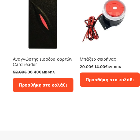
Αναγνώστης εισόδου καρτών
Μπάζερ σειρήνας
Card reader
Original
Η
20.00
€
14.00
€
ΜΕ ΦΠΑ
price
τρέχουσα
Original
Η
52.00
€
36.40
€
ΜΕ ΦΠΑ
was:
τιμή
price
τρέχουσα
Προσθήκη στο καλάθι
20.00€.
είναι:
was:
τιμή
Προσθήκη στο καλάθι
14.00€.
52.00€.
είναι:
36.40€.