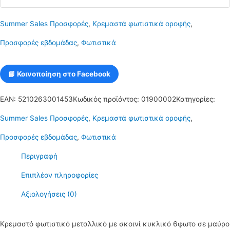
με
Summer Sales Προσφορές
,
Κρεμαστά φωτιστικά οροφής
,
σκοινί
Προσφορές εβδομάδας
,
Φωτιστικά
κυκλικό
6φωτο
📘 Κοινοποίηση στο Facebook
E27
EAN:
5210263001453
Κωδικός προϊόντος:
01900002
Κατηγορίες:
ALEC3
Summer Sales Προσφορές
,
Κρεμαστά φωτιστικά οροφής
,
ποσότητα
Προσφορές εβδομάδας
,
Φωτιστικά
Περιγραφή
Επιπλέον πληροφορίες
Αξιολογήσεις (0)
Κρεμαστό φωτιστικό μεταλλικό με σκοινί κυκλικό 6φωτο σε μαύρο