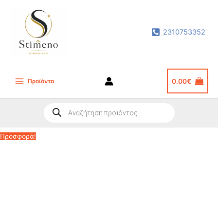
Μετάβαση
στο
2310753352
περιεχόμενο
Προϊόντα
0.00
€
Main
Menu
Products
search
Προσφορά!