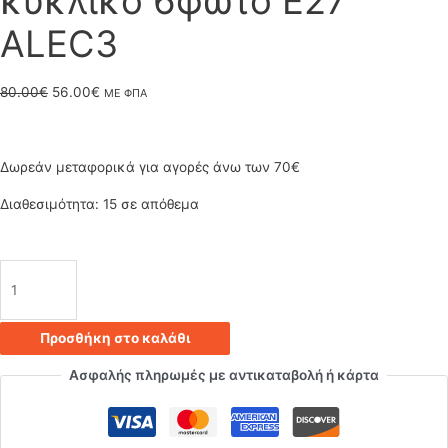
κυκλικό 6φωτο E27
ALEC3
Original
Η
80.00
€
56.00
€
ΜΕ ΦΠΑ
price
τρέχουσα
was:
τιμή
Δωρεάν μεταφορικά για αγορές άνω των 70€
80.00€.
είναι:
Διαθεσιμότητα:
15 σε απόθεμα
56.00€.
Φωτιστικό
κρεμαστό
Προσθήκη στο καλάθι
οροφής
Ασφαλής πληρωμές με αντικαταβολή ή κάρτα
πολύφωτο
μεταλλικό