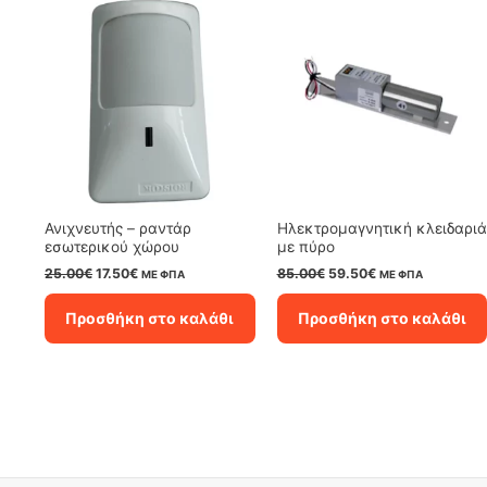
Ανιχνευτής – ραντάρ
Ηλεκτρομαγνητική κλειδαριά
εσωτερικού χώρου
με πύρο
Original
Η
Original
Η
25.00
€
17.50
€
85.00
€
59.50
€
ΜΕ ΦΠΑ
ΜΕ ΦΠΑ
price
τρέχουσα
price
τρέχουσα
was:
τιμή
was:
τιμή
Προσθήκη στο καλάθι
Προσθήκη στο καλάθι
25.00€.
είναι:
85.00€.
είναι:
17.50€.
59.50€.