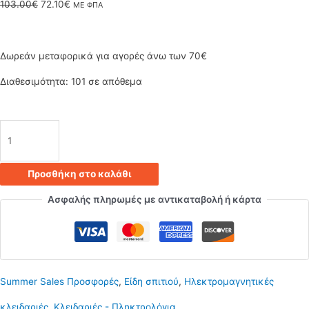
Original
Η
103.00
€
72.10
€
ΜΕ ΦΠΑ
price
τρέχουσα
was:
τιμή
Δωρεάν μεταφορικά για αγορές άνω των 70€
103.00€.
είναι:
Διαθεσιμότητα:
101 σε απόθεμα
72.10€.
Ηλεκτρομαγνητική
κλειδαριά
Προσθήκη στο καλάθι
εξωτερικού
Ασφαλής πληρωμές με αντικαταβολή ή κάρτα
χώρου
ποσότητα
Summer Sales Προσφορές
,
Είδη σπιτιού
,
Ηλεκτρομαγνητικές
κλειδαριές
,
Κλειδαριές - Πληκτρολόγια