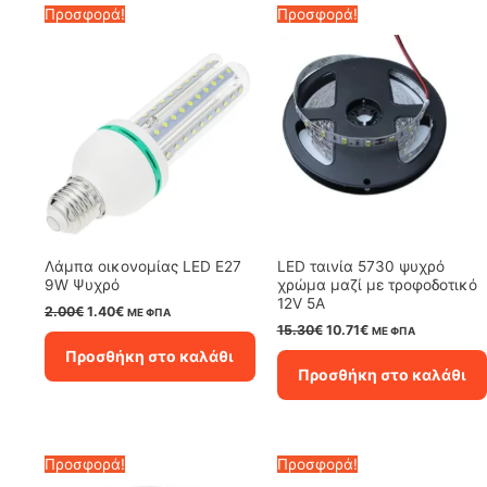
Προσφορά!
Προσφορά!
Λάμπα οικονομίας LED E27
LED ταινία 5730 ψυχρό
9W Ψυχρό
χρώμα μαζί με τροφοδοτικό
12V 5A
Original
Η
2.00
€
1.40
€
ΜΕ ΦΠΑ
price
τρέχουσα
Original
Η
15.30
€
10.71
€
ΜΕ ΦΠΑ
was:
τιμή
price
τρέχουσα
Προσθήκη στο καλάθι
2.00€.
είναι:
was:
τιμή
Προσθήκη στο καλάθι
1.40€.
15.30€.
είναι:
10.71€.
Προσφορά!
Προσφορά!