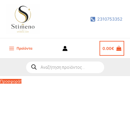
Μετάβαση
στο
2310753352
περιεχόμενο
Προϊόντα
0.00
€
Main
Menu
Products
search
Προσφορά!