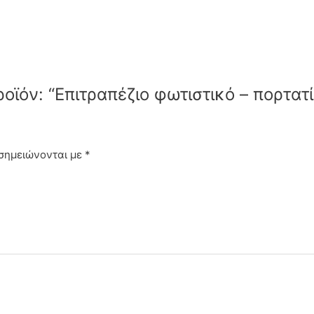
οϊόν: “Επιτραπέζιο φωτιστικό – πορτατ
 σημειώνονται με
*