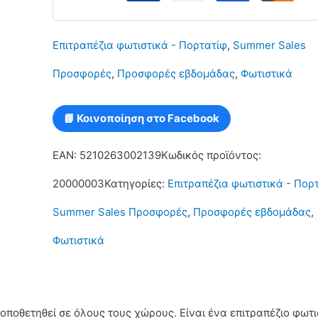
11
Επιτραπέζια φωτιστικά - Πορτατίφ
,
Summer Sales
ποσότητα
Προσφορές
,
Προσφορές εβδομάδας
,
Φωτιστικά
📘 Κοινοποίηση στο Facebook
EAN:
5210263002139
Κωδικός προϊόντος:
20000003
Κατηγορίες:
Επιτραπέζια φωτιστικά - Πορ
Summer Sales Προσφορές
,
Προσφορές εβδομάδας
,
Φωτιστικά
οποθετηθεί σε όλους τους χώρους. Είναι ένα επιτραπέζιο φωτι