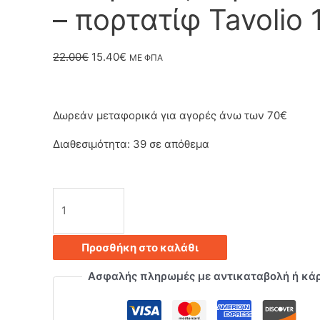
– πορτατίφ Tavolio 
Original
Η
22.00
€
15.40
€
ΜΕ ΦΠΑ
price
τρέχουσα
was:
τιμή
Δωρεάν μεταφορικά για αγορές άνω των 70€
22.00€.
είναι:
Διαθεσιμότητα:
39 σε απόθεμα
15.40€.
Επιτραπέζιο
φωτιστικό
Προσθήκη στο καλάθι
–
Ασφαλής πληρωμές με αντικαταβολή ή κά
πορτατίφ
Tavolio