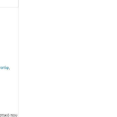
τατίφ
,
στικό που