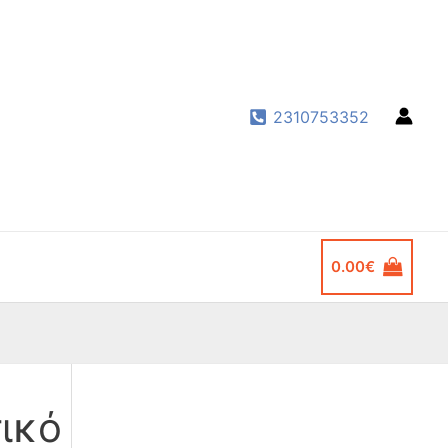
2310753352
0.00
€
ικό