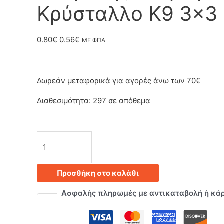
Κρύσταλλο Κ9 3×3
Original
Η
0.80
€
0.56
€
ΜΕ ΦΠΑ
price
τρέχουσα
was:
τιμή
Δωρεάν μεταφορικά για αγορές άνω των 70€
0.80€.
είναι:
Διαθεσιμότητα:
297 σε απόθεμα
0.56€.
Διαφανής
Τετράγωνο
Προσθήκη στο καλάθι
Κρύσταλλο
Ασφαλής πληρωμές με αντικαταβολή ή κά
Κ9
3x3