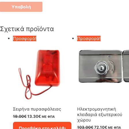
Σχετικά προϊόντα
Προσφορά!
Προσφορά!
Σειρήνα πυρασφάλειας
Ηλεκτρομαγνητική
κλειδαριά εξωτερικού
Original
Η
19.00
€
13.30
€
ΜΕ ΦΠΑ
χώρου
price
τρέχουσα
was:
τιμή
Original
Η
103.00
€
72.10
€
Προσθήκη στο καλάθι
ΜΕ ΦΠΑ