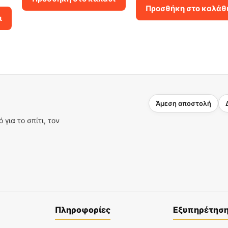
23.00€.
είναι:
was:
τιμή
Προσθήκη στο καλάθ
16.10€.
4.50€.
είναι:
ι
3.15€.
Άμεση αποστολή
για το σπίτι, τον
Πληροφορίες
Εξυπηρέτησ