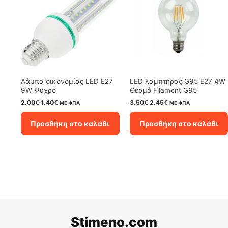
Λάμπα οικονομίας LED E27
LED λαμπτήρας G95 E27 4W
9W Ψυχρό
Θερμό Filament G95
Original
Η
Original
Η
2.00
€
1.40
€
3.50
€
2.45
€
ΜΕ ΦΠΑ
ΜΕ ΦΠΑ
price
τρέχουσα
price
τρέχουσα
was:
τιμή
was:
τιμή
Προσθήκη στο καλάθι
Προσθήκη στο καλάθι
2.00€.
είναι:
3.50€.
είναι:
1.40€.
2.45€.
Stimeno.com