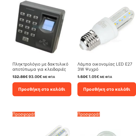
Πληκτρολόγιο με δακτυλικό
Λάμπα oικονομίας LED E27
αποτύπωμα για κλειδαριές
3W Ψυχρό
Original
Η
Original
Η
132.86
€
93.00
€
1.50
€
1.05
€
ΜΕ ΦΠΑ
ΜΕ ΦΠΑ
price
τρέχουσα
price
τρέχουσα
was:
τιμή
was:
τιμή
Προσθήκη στο καλάθι
Προσθήκη στο καλάθι
132.86€.
είναι:
1.50€.
είναι:
93.00€.
1.05€.
Προσφορά!
Προσφορά!