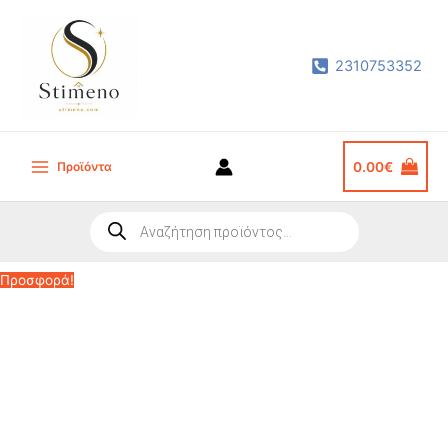
Μετάβαση
στο
2310753352
περιεχόμενο
Προϊόντα
0.00
€
Main
Menu
Products
search
Προσφορά!