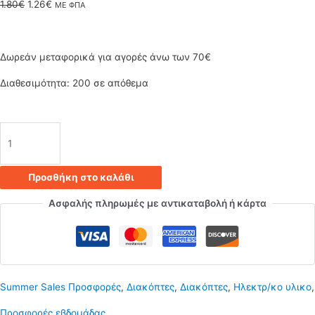
Original
Η
1.80
€
1.26
€
ΜΕ ΦΠΑ
price
τρέχουσα
was:
τιμή
Δωρεάν μεταφορικά για αγορές άνω των 70€
1.80€.
είναι:
Διαθεσιμότητα:
200 σε απόθεμα
1.26€.
Διακόπτης
χεριού
Προσθήκη στο καλάθι
με
Ασφαλής πληρωμές με αντικαταβολή ή κάρτα
1.8
μέτρα
καλώδιο
Summer Sales Προσφορές
,
Διακόπτες
,
Διακόπτες
,
Ηλεκτρ/κο υλικο
,
διάφανο
Προσφορές εβδομάδας