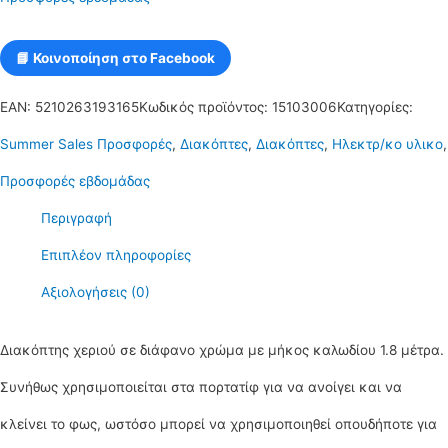
χρώμα
ποσότητα
📘 Κοινοποίηση στο Facebook
EAN:
5210263193165
Κωδικός προϊόντος:
15103006
Κατηγορίες:
Summer Sales Προσφορές
,
Διακόπτες
,
Διακόπτες
,
Ηλεκτρ/κο υλικο
,
Προσφορές εβδομάδας
Περιγραφή
Επιπλέον πληροφορίες
Αξιολογήσεις (0)
Διακόπτης χεριού σε διάφανο χρώμα με μήκος καλωδίου 1.8 μέτρα.
Συνήθως χρησιμοποιείται στα πορτατίφ για να ανοίγει και να
κλείνει το φως, ωστόσο μπορεί να χρησιμοποιηθεί οπουδήποτε για