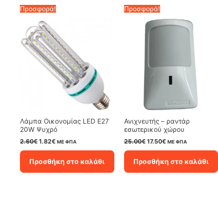
Προσφορά!
Προσφορά!
Λάμπα Οικονομίας LED E27
Ανιχνευτής – ραντάρ
20W Ψυχρό
εσωτερικού χώρου
Original
Η
Original
Η
2.60
€
1.82
€
25.00
€
17.50
€
ΜΕ ΦΠΑ
ΜΕ ΦΠΑ
price
τρέχουσα
price
τρέχουσα
was:
τιμή
was:
τιμή
Προσθήκη στο καλάθι
Προσθήκη στο καλάθι
2.60€.
είναι:
25.00€.
είναι:
1.82€.
17.50€.