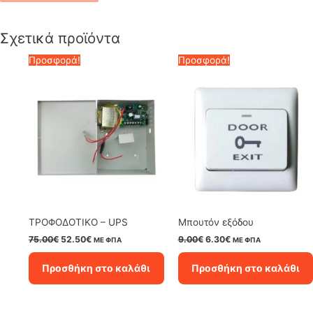
Σχετικά προϊόντα
Προσφορά!
Προσφορά!
ΤΡΟΦΟΔΟΤΙΚΟ – UPS
Μπουτόν εξόδου
Original
Η
Original
Η
75.00
€
52.50
€
9.00
€
6.30
€
ΜΕ ΦΠΑ
ΜΕ ΦΠΑ
price
τρέχουσα
price
τρέχουσα
was:
τιμή
was:
τιμή
Προσθήκη στο καλάθι
Προσθήκη στο καλάθι
75.00€.
είναι:
9.00€.
είναι:
52.50€.
6.30€.