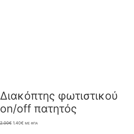
Διακόπτης φωτιστικού
on/off πατητός
Original
Η
2.00
€
1.40
€
ΜΕ ΦΠΑ
price
τρέχουσα