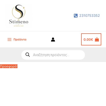
Μετάβαση
στο
2310753352
περιεχόμενο
Προϊόντα
0.00
€
Main
Menu
Products
search
Προσφορά!