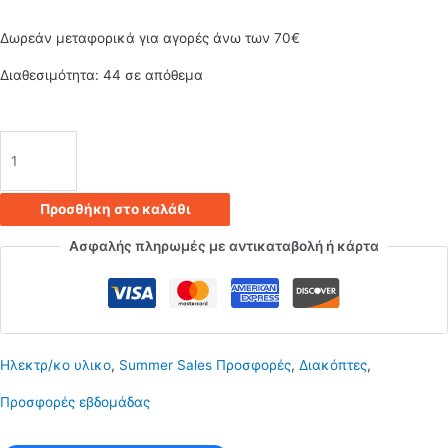
was:
τιμή
Δωρεάν μεταφορικά για αγορές άνω των 70€
2.00€.
είναι:
Διαθεσιμότητα:
44 σε απόθεμα
1.40€.
Διακόπτης
φωτιστικού
Προσθήκη στο καλάθι
on/off
Ασφαλής πληρωμές με αντικαταβολή ή κάρτα
πατητός
ποσότητα
Ηλεκτρ/κο υλικο
,
Summer Sales Προσφορές
,
Διακόπτες
,
Προσφορές εβδομάδας