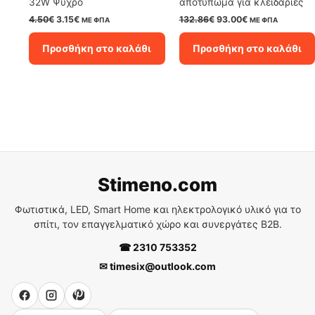
32W Ψυχρό
αποτύπωμα για κλειδαριές
Original
Η
Original
Η
4.50
€
3.15
€
132.86
€
93.00
€
ΜΕ ΦΠΑ
ΜΕ ΦΠΑ
price
τρέχουσα
price
τρέχουσα
was:
τιμή
was:
τιμή
Προσθήκη στο καλάθι
Προσθήκη στο καλάθι
4.50€.
είναι:
132.86€.
είναι:
3.15€.
93.00€.
Stimeno.com
Φωτιστικά, LED, Smart Home και ηλεκτρολογικό υλικό για το
σπίτι, τον επαγγελματικό χώρο και συνεργάτες B2B.
☎ 2310 753352
✉ timesix@outlook.com