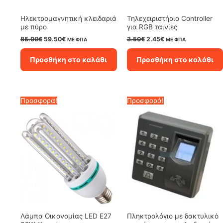
Ηλεκτρομαγνητική κλειδαριά
Τηλεχειριστήριο Controller
με πύρο
για RGB ταινίες
Original
Η
Original
Η
85.00
€
59.50
€
3.50
€
2.45
€
ΜΕ ΦΠΑ
ΜΕ ΦΠΑ
price
τρέχουσα
price
τρέχουσα
was:
τιμή
was:
τιμή
Προσθήκη στο καλάθι
Προσθήκη στο καλάθι
85.00€.
είναι:
3.50€.
είναι:
59.50€.
2.45€.
Προσφορά!
Προσφορά!
Λάμπα Οικονομίας LED E27
Πληκτρολόγιο με δακτυλικό