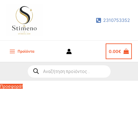
Μετάβαση
στο
2310753352
περιεχόμενο
Προϊόντα
0.00
€
Main
Menu
Products
search
Προσφορά!