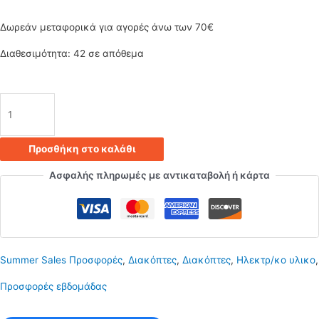
was:
τιμή
Δωρεάν μεταφορικά για αγορές άνω των 70€
3.60€.
είναι:
Διαθεσιμότητα:
42 σε απόθεμα
2.52€.
Διακόπτης
ποδιού
Προσθήκη στο καλάθι
με
Ασφαλής πληρωμές με αντικαταβολή ή κάρτα
3,6
μέτρα
καλώδιο
Summer Sales Προσφορές
,
Διακόπτες
,
Διακόπτες
,
Ηλεκτρ/κο υλικο
,
μαύρο
Προσφορές εβδομάδας
ποσότητα