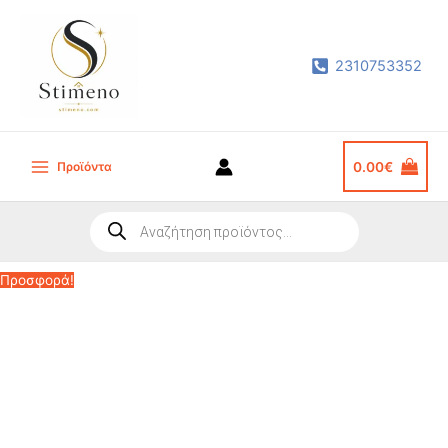
Μετάβαση
στο
2310753352
περιεχόμενο
Προϊόντα
0.00
€
Main
Menu
Products
search
Προσφορά!