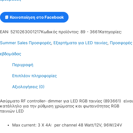
LED
Ταινίες
📘 Κοινοποίηση στο Facebook
ποσότητα
EAN:
5210263001217
Κωδικός προϊόντος:
89 - 3661
Κατηγορίες:
Summer Sales Προσφορές
,
Εξαρτήματα για LED ταινίες
,
Προσφορές
εβδομάδας
Περιγραφή
Επιπλέον πληροφορίες
Αξιολογήσεις (0)
Ασύρματο RF controller- dimmer για LED RGB ταινίες (893661) είναι
κατάλληλο για την ρύθμιση χρώματος και φωτεινότητας RGB
ταινιών LED
Max current: 3 X 4A: per channel 48 Watt/12V, 96W/24V