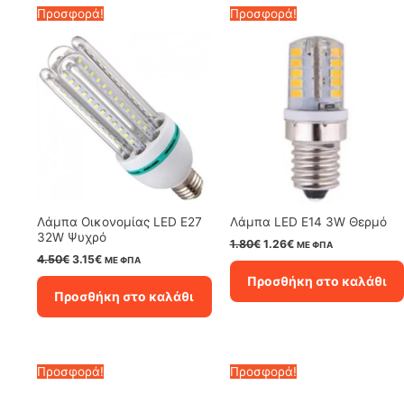
Προσφορά!
Προσφορά!
Λάμπα Οικονομίας LED E27
Λάμπα LED Ε14 3W Θερμό
32W Ψυχρό
Original
Η
1.80
€
1.26
€
ΜΕ ΦΠΑ
price
τρέχουσα
Original
Η
4.50
€
3.15
€
ΜΕ ΦΠΑ
was:
τιμή
price
τρέχουσα
Προσθήκη στο καλάθι
1.80€.
είναι:
was:
τιμή
Προσθήκη στο καλάθι
1.26€.
4.50€.
είναι:
3.15€.
Προσφορά!
Προσφορά!