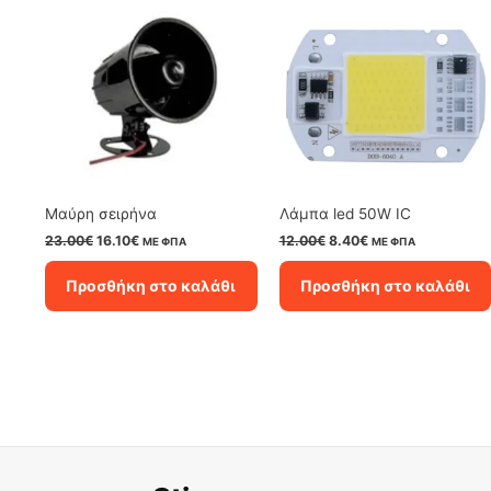
Μαύρη σειρήνα
Λάμπα led 50W IC
Original
Η
Original
Η
23.00
€
16.10
€
12.00
€
8.40
€
ΜΕ ΦΠΑ
ΜΕ ΦΠΑ
price
τρέχουσα
price
τρέχουσα
was:
τιμή
was:
τιμή
Προσθήκη στο καλάθι
Προσθήκη στο καλάθι
23.00€.
είναι:
12.00€.
είναι:
16.10€.
8.40€.