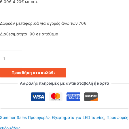
Original
Η
6.00
€
4.20
€
ΜΕ ΦΠΑ
price
τρέχουσα
was:
τιμή
Δωρεάν μεταφορικά για αγορές άνω των 70€
6.00€.
είναι:
Διαθεσιμότητα:
90 σε απόθεμα
4.20€.
Ασύρματο
RF
Προσθήκη στο καλάθι
Controller
Ασφαλής πληρωμές με αντικαταβολή ή κάρτα
και
Dimmer
για
Summer Sales Προσφορές
,
Εξαρτήματα για LED ταινίες
,
Προσφορές
RGB
εβδομάδας