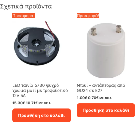
Σχετικά προϊόντα
Προσφορά!
Προσφορά!
LED ταινία 5730 ψυχρό
Ντουί – αντάπτορας από
χρώμα μαζί με τροφοδοτικό
GU24 σε E27
12V 5A
Original
Η
1.00
€
0.70
€
ΜΕ ΦΠΑ
price
τρέχουσα
Original
Η
15.30
€
10.71
€
ΜΕ ΦΠΑ
was:
τιμή
price
τρέχουσα
Προσθήκη στο καλάθι
1.00€.
είναι:
was:
τιμή
Προσθήκη στο καλάθι
0.70€.
15.30€.
είναι:
10.71€.