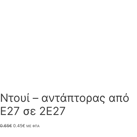
Ντουί – αντάπτορας από
E27 σε 2E27
Original
Η
0.65
€
0.45
€
ΜΕ ΦΠΑ
price
τρέχουσα