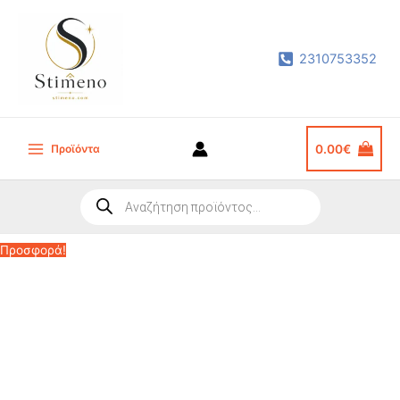
Μετάβαση
στο
2310753352
περιεχόμενο
Προϊόντα
0.00
€
Main
Menu
Products
search
Προσφορά!