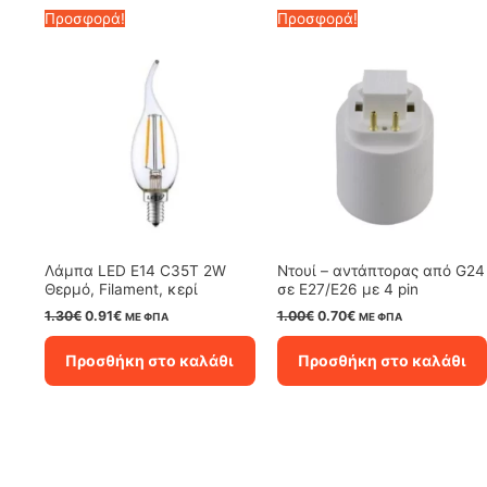
Προσφορά!
Προσφορά!
Λάμπα LED E14 C35T 2W
Ντουί – αντάπτορας από G24
Θερμό, Filament, κερί
σε E27/E26 με 4 pin
Original
Η
Original
Η
1.30
€
0.91
€
1.00
€
0.70
€
ΜΕ ΦΠΑ
ΜΕ ΦΠΑ
price
τρέχουσα
price
τρέχουσα
was:
τιμή
was:
τιμή
Προσθήκη στο καλάθι
Προσθήκη στο καλάθι
1.30€.
είναι:
1.00€.
είναι:
0.91€.
0.70€.