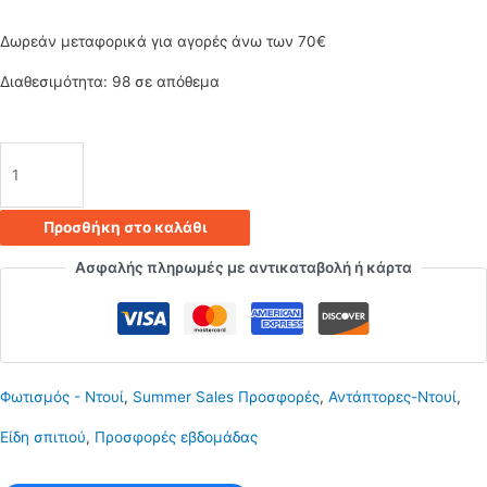
was:
τιμή
Δωρεάν μεταφορικά για αγορές άνω των 70€
0.65€.
είναι:
Διαθεσιμότητα:
98 σε απόθεμα
0.45€.
Ντουί
-
Προσθήκη στο καλάθι
αντάπτορας
Ασφαλής πληρωμές με αντικαταβολή ή κάρτα
από
E27
σε
Φωτισμός - Ντουί
,
Summer Sales Προσφορές
,
Αντάπτορες-Ντουί
,
2E27
Είδη σπιτιού
,
Προσφορές εβδομάδας
ποσότητα