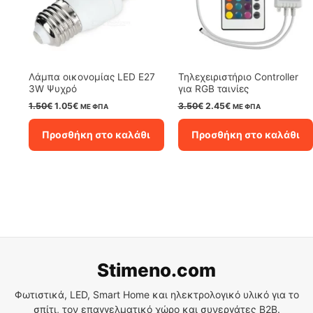
Λάμπα oικονομίας LED E27
Τηλεχειριστήριο Controller
3W Ψυχρό
για RGB ταινίες
Original
Η
Original
Η
1.50
€
1.05
€
3.50
€
2.45
€
ΜΕ ΦΠΑ
ΜΕ ΦΠΑ
price
τρέχουσα
price
τρέχουσα
was:
τιμή
was:
τιμή
Προσθήκη στο καλάθι
Προσθήκη στο καλάθι
1.50€.
είναι:
3.50€.
είναι:
1.05€.
2.45€.
Stimeno.com
Φωτιστικά, LED, Smart Home και ηλεκτρολογικό υλικό για το
σπίτι, τον επαγγελματικό χώρο και συνεργάτες B2B.