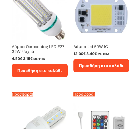
Λάμπα Οικονομίας LED E27
Λάμπα led 50W IC
32W Ψυχρό
Original
Η
12.00
€
8.40
€
ΜΕ ΦΠΑ
price
τρέχουσα
Original
Η
4.50
€
3.15
€
ΜΕ ΦΠΑ
was:
τιμή
price
τρέχουσα
Προσθήκη στο καλάθι
12.00€.
είναι:
was:
τιμή
Προσθήκη στο καλάθι
8.40€.
4.50€.
είναι:
3.15€.
Προσφορά!
Προσφορά!