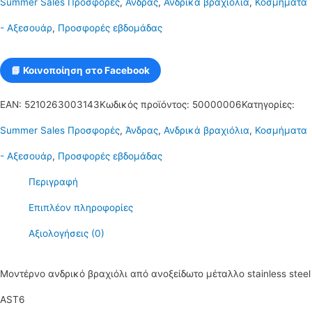
Summer Sales Προσφορές
,
Άνδρας
,
Ανδρικά βραχιόλια
,
Κοσμήματα
stainless
- Αξεσουάρ
,
Προσφορές εβδομάδας
steel
AST6
📘 Κοινοποίηση στο Facebook
ποσότητα
EAN:
5210263003143
Κωδικός προϊόντος:
50000006
Κατηγορίες:
Summer Sales Προσφορές
,
Άνδρας
,
Ανδρικά βραχιόλια
,
Κοσμήματα
- Αξεσουάρ
,
Προσφορές εβδομάδας
Περιγραφή
Επιπλέον πληροφορίες
Αξιολογήσεις (0)
Μοντέρνο ανδρικό βραχιόλι από ανοξείδωτο μέταλλο stainless steel
AST6