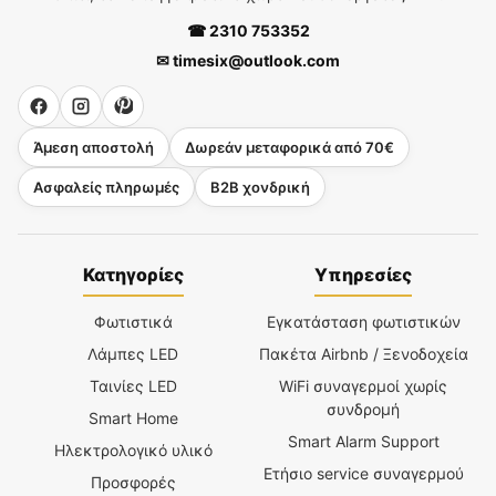
☎ 2310 753352
✉ timesix@outlook.com
Άμεση αποστολή
Δωρεάν μεταφορικά από 70€
Ασφαλείς πληρωμές
B2B χονδρική
Κατηγορίες
Υπηρεσίες
Φωτιστικά
Εγκατάσταση φωτιστικών
Λάμπες LED
Πακέτα Airbnb / Ξενοδοχεία
Ταινίες LED
WiFi συναγερμοί χωρίς
συνδρομή
Smart Home
Smart Alarm Support
Ηλεκτρολογικό υλικό
Ετήσιο service συναγερμού
Προσφορές