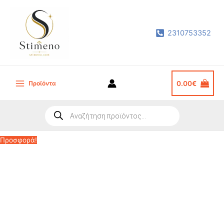
Μετάβαση
στο
2310753352
περιεχόμενο
Προϊόντα
0.00
€
Main
Menu
Products
search
Προσφορά!