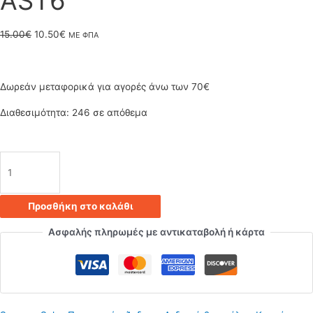
AST6
Original
Η
15.00
€
10.50
€
ΜΕ ΦΠΑ
price
τρέχουσα
was:
τιμή
Δωρεάν μεταφορικά για αγορές άνω των 70€
15.00€.
είναι:
Διαθεσιμότητα:
246 σε απόθεμα
10.50€.
Μοντέρνο
ανδρικό
Προσθήκη στο καλάθι
βραχιόλι
Ασφαλής πληρωμές με αντικαταβολή ή κάρτα
από
ανοξείδωτο
μέταλλο